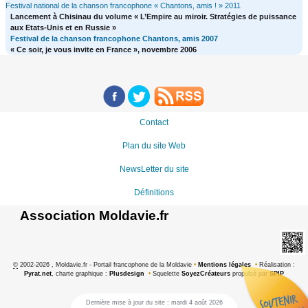
Festival national de la chanson francophone « Chantons, amis ! » 2011
Lancement à Chisinau du volume « L’Empire au miroir. Stratégies de puissance
aux Etats-Unis et en Russie »
Festival de la chanson francophone Chantons, amis 2007
« Ce soir, je vous invite en France », novembre 2006
Contact
Plan du site Web
NewsLetter du site
Définitions
Association Moldavie.fr
©
2002-2026 , Moldavie.fr - Portail francophone de la Moldavie
•
Mentions légales
•
Réalisation :
Pyrat.net
, charte graphique :
Plusdesign
•
Squelette
SoyezCréateurs
propulsé par
SPIP
Dernière mise à jour du site : mardi 4 août 2026