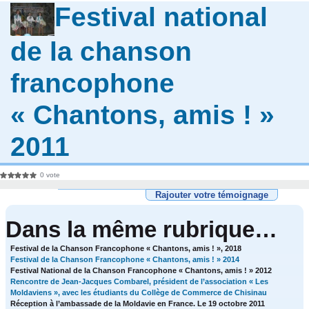
Festival national
de la chanson
francophone
« Chantons, amis ! »
2011
0 vote
Rajouter votre témoignage
Dans la même rubrique…
Festival de la Chanson Francophone « Chantons, amis ! », 2018
Festival de la Chanson Francophone « Chantons, amis ! » 2014
Festival National de la Chanson Francophone « Chantons, amis ! » 2012
Rencontre de Jean-Jacques Combarel, président de l’association « Les
Moldaviens », avec les étudiants du Collège de Commerce de Chisinau
Réception à l’ambassade de la Moldavie en France. Le 19 octobre 2011