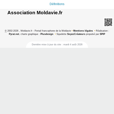
Définitions
Association Moldavie.fr
©
2002-2026 , Moldavie.fr - Portail francophone de la Moldavie
•
Mentions légales
•
Réalisation :
Pyrat.net
, charte graphique :
Plusdesign
•
Squelette
SoyezCréateurs
propulsé par
SPIP
Dernière mise à jour du site : mardi 4 août 2026