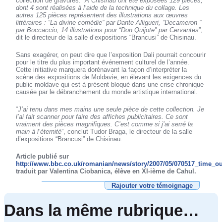
collection de gravures. “
A Chisinau ont été exposées 129 pièces,
dont 4 sont réalisées à l’aide de la technique du collage. Les
autres 125 pièces représentent des illustrations aux œuvres
littéraires : “La divine comédie” par Dante Alligueri, “Decameron ”
par Boccaccio, 14 illustrations pour “Don Quijote” par Cervantes
”,
dit le directeur de la salle d’expositions “Brancusi” de Chisinau.
Sans exagérer, on peut dire que l’exposition Dali pourrait concourir
pour le titre du plus important événement culturel de l’année.
Cette initiative marquera dorénavant la façon d’interpréter la
scène des expositions de Moldavie, en élevant les exigences du
public moldave qui est à présent bloqué dans une crise chronique
causée par le débranchement du monde artistique international.
“
J’ai tenu dans mes mains une seule pièce de cette collection. Je
l’ai fait scanner pour faire des affiches publicitaires. Ce sont
vraiment des pièces magnifiques. C’est comme si j’ai serré la
main à l’éternité
”, conclut Tudor Braga, le directeur de la salle
d’expositions “Brancusi” de Chisinau.
Article publié sur
http://www.bbc.co.uk/romanian/news/story/2007/05/070517_time_ou
traduit par Valentina Ciobanica, élève en XI-ième de Cahul.
Rajouter votre témoignage
Dans la même rubrique…