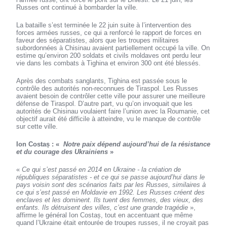
Russes ont continué à bombarder la ville.
La bataille s’est terminée le 22 juin suite à l’intervention des
forces armées russes, ce qui a renforcé le rapport de forces en
faveur des séparatistes, alors que les troupes militaires
subordonnées à Chisinau avaient partiellement occupé la ville. On
estime qu’environ 200 soldats et civils moldaves ont perdu leur
vie dans les combats à Tighina et environ 300 ont été blessés.
Après des combats sanglants, Tighina est passée sous le
contrôle des autorités non-reconnues de Tiraspol. Les Russes
avaient besoin de contrôler cette ville pour assurer une meilleure
défense de Tiraspol. D’autre part, vu qu’on invoquait que les
autorités de Chisinau voulaient faire l’union avec la Roumanie, cet
objectif aurait été difficile à atteindre, vu le manque de contrôle
sur cette ville.
Ion Costaș : «
Notre paix dépend aujourd’hui de la résistance
et du courage des Ukrainiens
»
«
Ce qui s’est passé en 2014 en Ukraine - la création de
républiques séparatistes - et ce qui se passe aujourd’hui dans le
pays voisin sont des scénarios faits par les Russes, similaires à
ce qui s’est passé en Moldavie en 1992. Les Russes créent des
enclaves et les dominent. Ils tuent des femmes, des vieux, des
enfants. Ils détruisent des villes, c’est une grande tragédie
»,
affirme le général Ion Costaș, tout en accentuant que même
quand l’Ukraine était entourée de troupes russes, il ne croyait pas