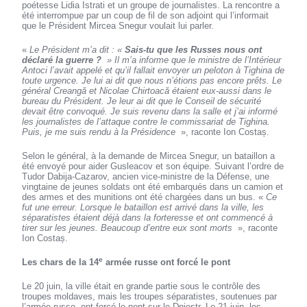
poétesse Lidia Istrati et un groupe de journalistes. La rencontre a
été interrompue par un coup de fil de son adjoint qui l’informait
que le Président Mircea Snegur voulait lui parler.
«
Le Président m’a dit : «
Sais-tu que les Russes nous ont
déclaré la guerre ?
» Il m’a informe que le ministre de l’Intérieur
Antoci l’avait appelé et qu’il fallait envoyer un peloton à Tighina de
toute urgence. Je lui ai dit que nous n’étions pas encore prêts. Le
général Creangă et Nicolae Chirtoacă étaient eux-aussi dans le
bureau du Président. Je leur ai dit que le Conseil de sécurité
devait être convoqué. Je suis revenu dans la salle et j’ai informé
les journalistes de l’attaque contre le commissariat de Tighina.
Puis, je me suis rendu à la Présidence
», raconte Ion Costaș.
Selon le général, à la demande de Mircea Snegur, un bataillon a
été envoyé pour aider Gusleacov et son équipe. Suivant l’ordre de
Tudor Dabija-Cazarov, ancien vice-ministre de la Défense, une
vingtaine de jeunes soldats ont été embarqués dans un camion et
des armes et des munitions ont été chargées dans un bus. «
Ce
fut une erreur. Lorsque le bataillon est arrivé dans la ville, les
séparatistes étaient déjà dans la forteresse et ont commencé à
tirer sur les jeunes. Beaucoup d’entre eux sont morts
», raconte
Ion Costaș.
e
Les chars de la 14
armée russe ont forcé le pont
Le 20 juin, la ville était en grande partie sous le contrôle des
troupes moldaves, mais les troupes séparatistes, soutenues par
l’armée russe, ont forcé le pont sur le Dniestr. Le 21 juin, les