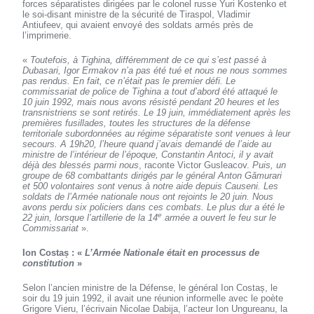
forces séparatistes dirigées par le colonel russe Yuri Kostenko et
le soi-disant ministre de la sécurité de Tiraspol, Vladimir
Antiufeev, qui avaient envoyé des soldats armés près de
l’imprimerie.
«
Toutefois, à Tighina, différemment de ce qui s’est passé à
Dubasari, Igor Ermakov n’a pas été tué et nous ne nous sommes
pas rendus. En fait, ce n’était pas le premier défi. Le
commissariat de police de Tighina a tout d’abord été attaqué le
10 juin 1992, mais nous avons résisté pendant 20 heures et les
transnistriens se sont retirés. Le 19 juin, immédiatement après les
premières fusillades, toutes les structures de la défense
territoriale subordonnées au régime séparatiste sont venues à leur
secours. A 19h20, l’heure quand j’avais demandé de l’aide au
ministre de l’intérieur de l’époque, Constantin Antoci, il y avait
déjà des blessés parmi nous
, raconte Victor Gusleacov.
Puis, un
groupe de 68 combattants dirigés par le général Anton Gămurari
et 500 volontaires sont venus à notre aide depuis Causeni. Les
soldats de l’Armée nationale nous ont rejoints le 20 juin. Nous
avons perdu six policiers dans ces combats. Le plus dur a été le
e
22 juin, lorsque l’artillerie de la 14
armée a ouvert le feu sur le
Commissariat
».
Ion Costaș : «
L’Armée Nationale était en processus de
constitution
»
Selon l’ancien ministre de la Défense, le général Ion Costaș, le
soir du 19 juin 1992, il avait une réunion informelle avec le poète
Grigore Vieru, l’écrivain Nicolae Dabija, l’acteur Ion Ungureanu, la