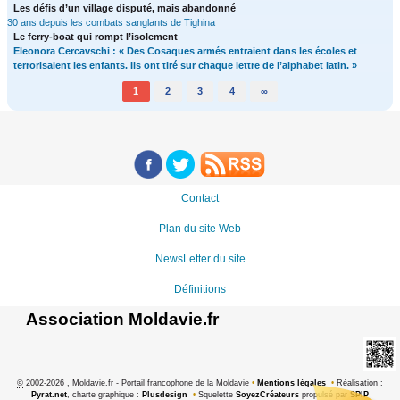
Les défis d’un village disputé, mais abandonné
30 ans depuis les combats sanglants de Tighina
Le ferry-boat qui rompt l’isolement
Eleonora Cercavschi : « Des Cosaques armés entraient dans les écoles et
terrorisaient les enfants. Ils ont tiré sur chaque lettre de l’alphabet latin. »
1
2
3
4
∞
Contact
Plan du site Web
NewsLetter du site
Définitions
Association Moldavie.fr
©
2002-2026 , Moldavie.fr - Portail francophone de la Moldavie
•
Mentions légales
•
Réalisation :
Pyrat.net
, charte graphique :
Plusdesign
•
Squelette
SoyezCréateurs
propulsé par
SPIP