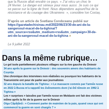
que la Russie allait envahir ce pays. «
J’ai vécu un choc le
24 février. Le danger est sérieux pour nous aussi. Je suis ce qui
se passe sur la ligne de front. Nous dépendons aujourd’hui de la
résistance et du courage des Ukrainiens
», considère Ion Costaș.
D’après un article de Svetlana Corobceanu publié sur
https://gazetadechisinau.md/2022/06/23/30-de-ani-de-la-
sangerosul-macel-de-la-tighina/?
utm_source=rss&utm_medium=rss&utm_campaign=30-de-
ani-de-la-sangerosul-macel-de-la-tighina
Le 9 juillet 2022
Dans la même rubrique…
Le gel isole partiellement plusieurs villages sur la rive gauche du Dniestr
34 ans après la guerre sur le Dniestr : des souvenirs amers des habitants de
Coșnița
Une chronique des interviews non-réalisées ou pourquoi les habitants de la
Transnistrie ont peur de parler aux journalistes
32 ans depuis la bataille de Tighina : « Le massacre commis par l’armée russe
en 2022 à Bucea m’a rappelé les événements dont j’ai été témoin en 1992 à
Tighina »
Les « surprises » laissées par l’armée russe en Moldavie ont fait des victimes
même après la fin de la guerre sur le Dniestr
Olga Căpățână : « Comment parler de maintien de la paix, quand ceux qui ont
commencé la guerre en sont chargés ? »