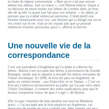
la chute du régime communiste. «
Bien qu’on n’ait pas encore
atteint nos idéaux, tout va mieux
», croit Marina Aidova. Quant à
sa décision de réunir toutes ses lettres de Londres dans un livre,
elle dit qu’elle l’a avant tout fait pour ses enfants. «
Au début, je
pensais que ça n’allait intéresser personne. C’était plutôt une
histoire intéressante pour moi, une histoire qui a changé ma vie et
ma vision sur la vie, mais je ne croyais pas que ça pourrait
intéresser d’autres personnes aussi
», affirme la femme.
Une nouvelle vie de la
correspondance
C’est une journaliste d’Angleterre qui l’a aidée à collecter les
lettres. Marina s’est occupée des lettres à provenance de Grande
Bretagne, tandis que le reporter a recueilli les lettres envoyées de
l’Union Soviétique. En 2006, le livre est paru en Angleterre, et
après un certain temps – aux Etats-Unis et en Taiwan. «
C’est un
livre qui s’adresse exclusivement au public qui n’a pas vécu dans
l’Union Soviétique, il contient des notes explicatives pour que le
lecteur comprenne mieux de quoi il s’agit
», dit Marina.
Elle n’a pas l’intention de faire paraître son livre en Moldavie
aussi. «
J’ai accepté que le livre paraisse en Angleterre, car
beaucoup de monde ne nous connaît pas. Mes parents ont reçu