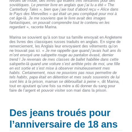
revues de mode, des livres qui étaient très tentantes pour des
soviétiques. Le premier livre en anglais que j’ai lu a été « The
Canterbury Tales », bien que j’aie tout d’abord reçu « Alice dans
le Pays des Merveilles » qui était un peu compliqué pour moi à
cet âge-là. Je me souviens que le livre avait des images
fantastiques, on pouvait comprendre tout le contenu en les
regardant
», raconte Marina.
Marina se souvient qu’à son tour sa famille envoyait en Angleterre
des livres des classiques russes traduits en anglais. En signe de
remerciement, les Anglais leur envoyaient des vêtements qu’on
ne trouvait pas ici. «
Je me rappelle que quand j’avais huit ans ils
m’ont envoyé une salopette rouge au pantalon évasé, dernier
trend ! Je revenais de mes classes de ballet habillée dans cette
salopette-là quand une voiture s’est arrêtée près de moi, une fille
en est sortie et s’est mise à observer minutieusement mes
habits. Certainement, nous ne pouvions pas nous permettre de
tels habits, papa était en détention et mes seuls souvenirs de lui
sont liés à la prison, maman se débrouillait à peine
», dit Marina,
tout en ajoutant qu’une fois sa mère a dû donner du sang pour
faire de l’argent et pouvoir visiter son mari dans la prison.
Des jeans troués pour
l’anniversaire de 18 ans