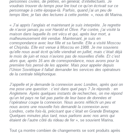
personnes civiles, de prêtres, en général, d’intellectuels. Je
voudrais trouver du temps pour lire tout ce qu’on écrivait sur ce
personnage à cette époque-là. Parfois, quand j’ai un peu de
temps libre, je fais des lectures à cette portée.
», nous dit Marina.
«
J’ai appris l’anglais et maintenant je suis interprète. Je regrette
de n’avoir jamais pu voir Harold et Olive. Par contre, j’ai visité la
maison dans laquelle ils ont vécu et qui, après leur mort, a
malheureusement été vendue. Maintenant, je suis en
correspondance avec leur fille et sa famille. Elle a visité Moscou
et Chişinău. Elle est venue à Moscou en 1988. Je me souviens
qu’elle nous avait écrit qu’elle viendrait en juillet, mais c’était déjà
le mois de juin et nous n’avions pas de nouvelles d’elle. Et c’est
alors que, après 16 ans de correspondance, nous avons pour la
première fois pensé de les appeler. Mais pour appeler depuis
l’Union Soviétique il fallait demander les services des opérateurs
de la centrale téléphonique.
J’appelle et je demande la connexion avec Londres, après quoi on
me pose une question : c’est dans quel pays ? Je réponds : en
Angleterre. Après quelques instants de recherches, on me répond
qu’un tel pays ne fait pas partie de leur base de données et
l’opérateur coupe la connexion. Nous avons réfléchi un peu et
nous avons une nouvelle fois demandé la connexion avec
Londres, cette fois-là, précisant que c’était en Grande Bretagne.
Quelques minutes plus tard, nous parlions avec nos amis qui
étaient de l’autre côté du rideau de fer
», se souvient Marina.
Tout ça montre combien de changements se sont produits après