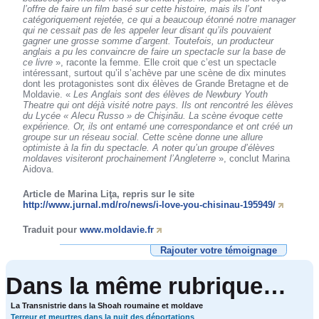
l’offre de faire un film basé sur cette histoire, mais ils l’ont
catégoriquement rejetée, ce qui a beaucoup étonné notre manager
qui ne cessait pas de les appeler leur disant qu’ils pouvaient
gagner une grosse somme d’argent. Toutefois, un producteur
anglais a pu les convaincre de faire un spectacle sur la base de
ce livre
», raconte la femme. Elle croit que c’est un spectacle
intéressant, surtout qu’il s’achève par une scène de dix minutes
dont les protagonistes sont dix élèves de Grande Bretagne et de
Moldavie. «
Les Anglais sont des élèves de Newbury Youth
Theatre qui ont déjà visité notre pays. Ils ont rencontré les élèves
du Lycée « Alecu Russo » de Chişinău. La scène évoque cette
expérience. Or, ils ont entamé une correspondance et ont créé un
groupe sur un réseau social. Cette scène donne une allure
optimiste à la fin du spectacle. A noter qu’un groupe d’élèves
moldaves visiteront prochainement l’Angleterre
», conclut Marina
Aidova.
Article de Marina Liţa, repris sur le site
http://www.jurnal.md/ro/news/i-love-you-chisinau-195949/
Traduit pour
www.moldavie.fr
Rajouter votre témoignage
Dans la même rubrique…
La Transnistrie dans la Shoah roumaine et moldave
Terreur et meurtres dans la nuit des déportations