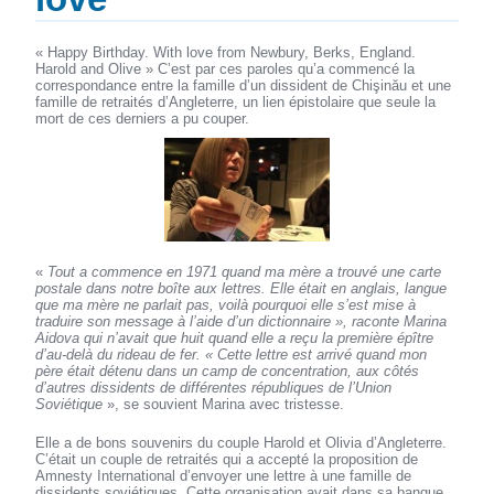
« Happy Birthday. With love from Newbury, Berks, England.
Harold and Olive » C’est par ces paroles qu’a commencé la
correspondance entre la famille d’un dissident de Chişinău et une
famille de retraités d’Angleterre, un lien épistolaire que seule la
mort de ces derniers a pu couper.
«
Tout a commence en 1971 quand ma mère a trouvé une carte
postale dans notre boîte aux lettres. Elle était en anglais, langue
que ma mère ne parlait pas, voilà pourquoi elle s’est mise à
traduire son message à l’aide d’un dictionnaire », raconte Marina
Aidova qui n’avait que huit quand elle a reçu la première épître
d’au-delà du rideau de fer. « Cette lettre est arrivé quand mon
père était détenu dans un camp de concentration, aux côtés
d’autres dissidents de différentes républiques de l’Union
Soviétique
», se souvient Marina avec tristesse.
Elle a de bons souvenirs du couple Harold et Olivia d’Angleterre.
C’était un couple de retraités qui a accepté la proposition de
Amnesty International d’envoyer une lettre à une famille de
dissidents soviétiques. Cette organisation avait dans sa banque