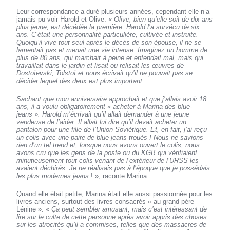
Leur correspondance a duré plusieurs années, cependant elle n’a
jamais pu voir Harold et Olive. «
Olive, bien qu’elle soit de dix ans
plus jeune, est décédée la première. Harold l’a survécu de six
ans. C’était une personnalité particulière, cultivée et instruite.
Quoiqu’il vive tout seul après le décès de son épouse, il ne se
lamentait pas et menait une vie intense. Imaginez un homme de
plus de 80 ans, qui marchait à peine et entendait mal, mais qui
travaillait dans le jardin et lisait ou relisait les œuvres de
Dostoïevski, Tolstoï et nous écrivait qu’il ne pouvait pas se
décider lequel des deux est plus important.
Sachant que mon anniversaire approchait et que j’allais avoir 18
ans, il a voulu obligatoirement « acheter à Marina des blue-
jeans ». Harold m’écrivait qu’il allait demander à une jeune
vendeuse de l’aider. Il allait lui dire qu’il devait acheter un
pantalon pour une fille de l’Union Soviétique. Et, en fait, j’ai reçu
un colis avec une paire de blue-jeans troués ! Nous ne savions
rien d’un tel trend et, lorsque nous avons ouvert le colis, nous
avons cru que les gens de la poste ou du KGB qui vérifiaient
minutieusement tout colis venant de l’extérieur de l’URSS les
avaient déchirés. Je ne réalisais pas à l’époque que je possédais
les plus modernes jeans
! », raconte Marina.
Quand elle était petite, Marina était elle aussi passionnée pour les
livres anciens, surtout des livres consacrés « au grand-père
Lénine ». «
Ça peut sembler amusant, mais c’est intéressant de
lire sur le culte de cette personne après avoir appris des choses
sur les atrocités qu’il a commises, telles que des massacres de