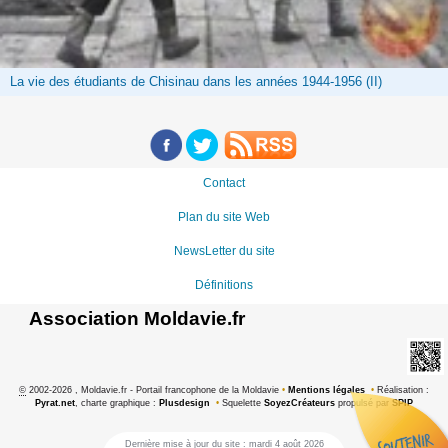
La vie des étudiants de Chisinau dans les années 1944-1956 (II)
Contact
Plan du site Web
NewsLetter du site
Définitions
Association Moldavie.fr
©
2002-2026 , Moldavie.fr - Portail francophone de la Moldavie
•
Mentions légales
•
Réalisation :
Pyrat.net
, charte graphique :
Plusdesign
•
Squelette
SoyezCréateurs
propulsé par
SPIP
Dernière mise à jour du site : mardi 4 août 2026