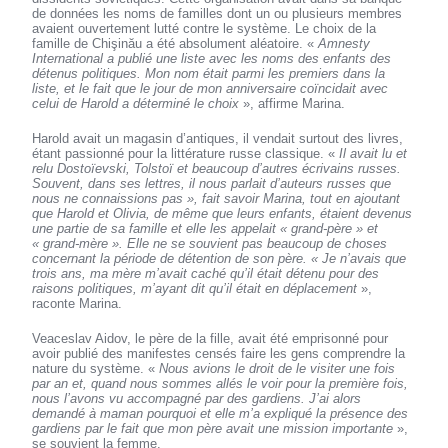
de données les noms de familles dont un ou plusieurs membres
avaient ouvertement lutté contre le système. Le choix de la
famille de Chişinău a été absolument aléatoire. «
Amnesty
International a publié une liste avec les noms des enfants des
détenus politiques. Mon nom était parmi les premiers dans la
liste, et le fait que le jour de mon anniversaire coïncidait avec
celui de Harold a déterminé le choix
», affirme Marina.
Harold avait un magasin d’antiques, il vendait surtout des livres,
étant passionné pour la littérature russe classique. «
Il avait lu et
relu Dostoïevski, Tolstoï et beaucoup d’autres écrivains russes.
Souvent, dans ses lettres, il nous parlait d’auteurs russes que
nous ne connaissions pas », fait savoir Marina, tout en ajoutant
que Harold et Olivia, de même que leurs enfants, étaient devenus
une partie de sa famille et elle les appelait « grand-père » et
« grand-mère ». Elle ne se souvient pas beaucoup de choses
concernant la période de détention de son père. « Je n’avais que
trois ans, ma mère m’avait caché qu’il était détenu pour des
raisons politiques, m’ayant dit qu’il était en déplacement
»,
raconte Marina.
Veaceslav Aidov, le père de la fille, avait été emprisonné pour
avoir publié des manifestes censés faire les gens comprendre la
nature du système. «
Nous avions le droit de le visiter une fois
par an et, quand nous sommes allés le voir pour la première fois,
nous l’avons vu accompagné par des gardiens. J’ai alors
demandé à maman pourquoi et elle m’a expliqué la présence des
gardiens par le fait que mon père avait une mission importante
»,
se souvient la femme.