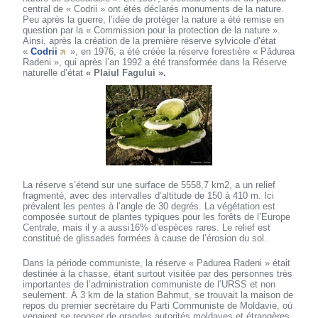
central de « Codrii » ont étés déclarés monuments de la nature.
Peu après la guerre, l’idée de protéger la nature a été remise en
question par la « Commission pour la protection de la nature ».
Ainsi, après la création de la première réserve sylvicole d’état
«
Codrii
», en 1976, a été créée la réserve forestière « Pǎdurea
Radeni », qui après l’an 1992 a été transformée dans la Réserve
naturelle d’état
« Plaiul Fagului ».
La réserve s’étend sur une surface de 5558,7 km2, a un relief
fragmenté, avec des intervalles d’altitude de 150 à 410 m. Ici
prévalent les pentes à l’angle de 30 degrés. La végétation est
composée surtout de plantes typiques pour les forêts de l’Europe
Centrale, mais il y a aussi16% d’espèces rares. Le relief est
constitué de glissades formées à cause de l’érosion du sol.
Dans la période communiste, la réserve « Padurea Radeni » était
destinée à la chasse, étant surtout visitée par des personnes très
importantes de l’administration communiste de l’URSS et non
seulement. À 3 km de la station Bahmut, se trouvait la maison de
repos du premier secrétaire du Parti Communiste de Moldavie, où
venaient se reposer de grandes autorités moldaves et étrangères.