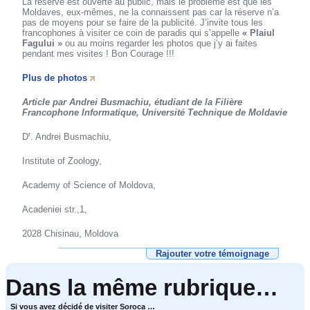
La réserve est ouverte au public, mais le problème est que les
Moldaves, eux-mêmes, ne la connaissent pas car la réserve n’a
pas de moyens pour se faire de la publicité. J’invite tous les
francophones à visiter ce coin de paradis qui s’appelle
« Plaiul
Fagului »
ou au moins regarder les photos que j’y ai faites
pendant mes visites ! Bon Courage !!!
Plus de photos
Article par Andrei Busmachiu, étudiant de la Filière
Francophone Informatique, Université Technique de Moldavie
r
D
. Andrei Busmachiu,
Institute of Zoology,
Academy of Science of Moldova,
Acadeniei str.,1,
2028 Chisinau, Moldova
Rajouter votre témoignage
Dans la même rubrique…
Si vous avez décidé de visiter Soroca …