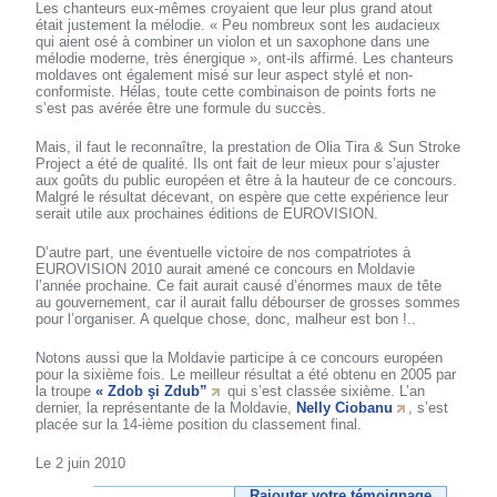
Les chanteurs eux-mêmes croyaient que leur plus grand atout
était justement la mélodie. « Peu nombreux sont les audacieux
qui aient osé à combiner un violon et un saxophone dans une
mélodie moderne, très énergique », ont-ils affirmé. Les chanteurs
moldaves ont également misé sur leur aspect stylé et non-
conformiste. Hélas, toute cette combinaison de points forts ne
s’est pas avérée être une formule du succès.
Mais, il faut le reconnaître, la prestation de Olia Tira & Sun Stroke
Project a été de qualité. Ils ont fait de leur mieux pour s’ajuster
aux goûts du public européen et être à la hauteur de ce concours.
Malgré le résultat décevant, on espère que cette expérience leur
serait utile aux prochaines éditions de EUROVISION.
D’autre part, une éventuelle victoire de nos compatriotes à
EUROVISION 2010 aurait amené ce concours en Moldavie
l’année prochaine. Ce fait aurait causé d’énormes maux de tête
au gouvernement, car il aurait fallu débourser de grosses sommes
pour l’organiser. A quelque chose, donc, malheur est bon !..
Notons aussi que la Moldavie participe à ce concours européen
pour la sixième fois. Le meilleur résultat a été obtenu en 2005 par
la troupe
« Zdob şi Zdub”
qui s’est classée sixième. L’an
dernier, la représentante de la Moldavie,
Nelly Ciobanu
, s’est
placée sur la 14-ième position du classement final.
Le 2 juin 2010
Rajouter votre témoignage