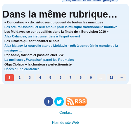
Dans la même rubrique…
« Concertino » - dix virtuoses qui jouent de toutes les musiques
Les sœurs Osoianu et leur amour pour la musique traditionnelle moldave
Les Moldaves se sont qualifiés dans la finale de « Eurovision 2010 »
Alex Calancea, un instrumentiste à l’esprit ouvert
Les luthiers qui font chanter le bois
Alex Mataev, la nouvelle star de Moldavie - prêt à conquérir le monde de la
musique …
Rapsodie, folklore et passion chez VW
La meilleure „Française” parmi les Roumains
Olga Ciolacu – la chanteuse perfectionniste
Décès d’une cantatrice
1
2
3
4
5
6
7
8
9
…
12
∞
Contact
Plan du site Web