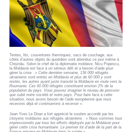
Tentes, lits, couvertures thermiques, sacs de couchage, aux
côtés d’autres objets du quotidien sont attendus ce jour même à
Chișinău. Selon le chef de la diplomatie moldave, Nicu Popescu,
la Moldavie est face à un sérieux défi et a besoin d’aide pour
gérer la crise : «
Cette dernière semaine, 136 000 réfugiés
ukrainiens sont entrés en Moldavie et plus de 60 000 y sont
restés, les autres ayant juste transité la Moldavie en route vers la
Roumanie. Ces 60 000 réfugiés constituent environ 2% de la
population du pays. Vous pouvez imaginer le niveau de pression
que subit notre société et notre pays. Pour faire face à cette
situation, nous avons besoin de l’aide européenne que nous
recevons déjà et continuerons à recevoir
».
Jean Yves Le Drian a fort apprécié le soutien accordé par les
citoyens moldaves aux réfugiés ukrainiens : «
Nous sommes tous
impressionnés par tous les efforts déployés par la Moldavie pour
gérer cette crise humanitaire. Le premier lot d’aide de la part de la
France arrivera en Moldavie dans la soirée
».