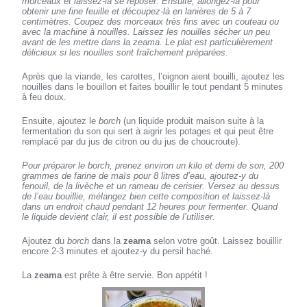
morceaux et laissez-la se reposer. Ensuite, allongez-là pour
obtenir une fine feuille et découpez-là en lanières de 5 à 7
centimètres. Coupez des morceaux très fins avec un couteau ou
avec la machine à nouilles. Laissez les nouilles sécher un peu
avant de les mettre dans la zeama. Le plat est particulièrement
délicieux si les nouilles sont fraîchement préparées.
Après que la viande, les carottes, l’oignon aient bouilli, ajoutez les
nouilles dans le bouillon et faites bouillir le tout pendant 5 minutes
à feu doux.
Ensuite, ajoutez le
borch
(un liquide produit maison suite à la
fermentation du son qui sert à aigrir les potages et qui peut être
remplacé par du jus de citron ou du jus de choucroute).
Pour préparer le
borch
, prenez environ un kilo et demi de son, 200
grammes de farine de maïs pour 8 litres d’eau, ajoutez-y du
fenouil, de la livèche et un rameau de cerisier. Versez au dessus
de l’eau bouillie, mélangez bien cette composition et laissez-là
dans un endroit chaud pendant 12 heures pour fermenter. Quand
le liquide devient clair, il est possible de l’utiliser.
Ajoutez du
borch
dans la
zeama
selon votre goût. Laissez bouillir
encore 2-3 minutes et ajoutez-y du persil haché.
La
zeama
est prête à être servie. Bon appétit !