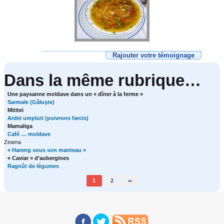
Rajouter votre témoignage
Dans la même rubrique…
Une paysanne moldave dans un « dîner à la ferme »
Sarmale (Găluşte)
Mititei
Ardei umpluti (poivrons farcis)
Mamaliga
Café … moldave
Zeama
« Hareng sous son manteau »
« Caviar » d’aubergines
Ragoût de légumes
1
2
∞