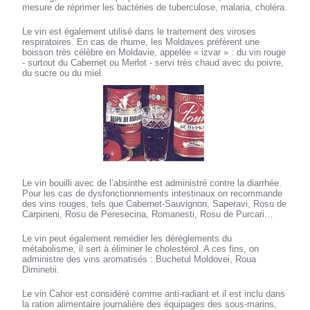
mesure de réprimer les bactéries de tuberculose, malaria, choléra.
Le vin est également utilisé dans le traitement des viroses
respiratoires. En cas de rhume, les Moldaves préfèrent une
boisson très célèbre en Moldavie, appelée « izvar » : du vin rouge
- surtout du Cabernet ou Merlot - servi très chaud avec du poivre,
du sucre ou du miel.
Le vin bouilli avec de l’absinthe est administré contre la diarrhée.
Pour les cas de dysfonctionnements intestinaux on recommande
des vins rouges, tels que Cabernet-Sauvignon, Saperavi, Rosu de
Carpineni, Rosu de Peresecina, Romanesti, Rosu de Purcari…
Le vin peut également remédier les dérèglements du
métabolisme, il sert à éliminer le cholestérol. A ces fins, on
administre des vins aromatisés : Buchetul Moldovei, Roua
Diminetii.
Le vin Cahor est considéré comme anti-radiant et il est inclu dans
la ration alimentaire journalière des équipages des sous-marins,