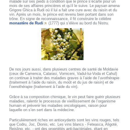
malade sur ses pieds à condition que le prince s’écarte pour un
mois de ses affaires princières et qu’il le suive. Le paysan amena
Grigore Ghica à Rudi où il lui a fait une cure avec du raisin et du
vin. Après un mois, le prince est revenu bien portant dans son
trône. En signe de reconnaissance, il fit construire le célèbre
monastère de Rudi
(1777) qui s’élève au bord du Nistru.
De nos jours aussi, dans plusieurs centres de santé de Moldavie
(ceux de Camenca, Calarasi, Vorniceni, Vadul-lui-Voda et Cahul)
on continue à traiter des maladies graves à l’aide de l’uvothérapie
(traitement à l’aide du raisin, du moût et du jus de raisin) et de
l’oenothérapie (traitement à l’aide du vin).
Grâce à sa composition chimique, le vin peut faire guérir plusieurs
maladies, ralentir le processus de vieillissement de l’organisme
humain et prévenir les maladies oncologiques, raison pour
laquelle on s’en sert dans la médecine.
Particulièrement riches en antioxydants sont les vins rouges, tels
que Codru, Joc, Dionis, etc. Les vins blancs - Feteasca, Aligoté,
Reisling, etc. - ont des propriétés anti-bactériales, étant en