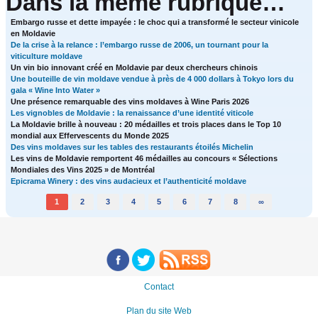
Dans la même rubrique…
Embargo russe et dette impayée : le choc qui a transformé le secteur vinicole
en Moldavie
De la crise à la relance : l’embargo russe de 2006, un tournant pour la
viticulture moldave
Un vin bio innovant créé en Moldavie par deux chercheurs chinois
Une bouteille de vin moldave vendue à près de 4 000 dollars à Tokyo lors du
gala « Wine Into Water »
Une présence remarquable des vins moldaves à Wine Paris 2026
Les vignobles de Moldavie : la renaissance d’une identité viticole
La Moldavie brille à nouveau : 20 médailles et trois places dans le Top 10
mondial aux Effervescents du Monde 2025
Des vins moldaves sur les tables des restaurants étoilés Michelin
Les vins de Moldavie remportent 46 médailles au concours « Sélections
Mondiales des Vins 2025 » de Montréal
Epicrama Winery : des vins audacieux et l’authenticité moldave
1
2
3
4
5
6
7
8
∞
Contact
Plan du site Web