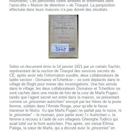
Roumanie
). Ces personnes furent arrêtées et enfermées dans
l’ainsi-dite « Maison de détention » de Tiraspol. La perquisition
effectuée dans leurs maisons n’a pas donné des résultats.
Selon un document émis le 14 janvier 1921 par un certain Sachin,
représentant de la section de Tiraspol des services secrets du
CE, après avoir relu l’information susdite, deux collaborateurs de
ladite section - Osmanov etTchertkov – se sont déplacés dans le
village de Roghi pour mener des investigations. Une fois arrivés
dans le village, les deux collaborateurs Osmanov et Tchertkov se
sont cachés dans une meule de foin de la cour de Marfa Pugaci,
tandis que l’agent secret est entré dans la maison, se présentant
comme un „prisonnier autrichien” envoyé par les frères de la jeune
femme, soldats dans l’Armée Rouge, pour qu’elle le fasse
traverser le Nistru. Vu que Marfa Pugaci ne parlait pas le russe, ni
le „prisonnier” – le roumain, pour parler avec l’« Autrichien », la
femme a recouru à l’aide de son villageois Gheorghe Todirco qui
avait lutté sur le front autrichien. Peu après, est venue Efimia
Palega, la sœur de Marfa, qui a discuté avec le „prisonnier” en