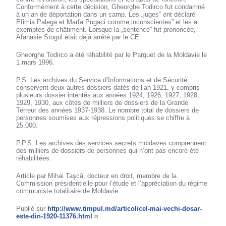
Conformément à cette décision, Gheorghe Todirco fut condamné
à un an de déportation dans un camp. Les „juges” ont déclaré
Efimia Palega et Marfa Pugaci comme„inconscientes” et les a
exemptes de châtiment. Lorsque la „sentence” fut prononcée,
Afanasie Stogul était déjà arrêté par le CE.
Gheorghe Todirco a été réhabilité par le Parquet de la Moldavie le
1 mars 1996.
P.S. Les archives du Service d’Informations et de Sécurité
conservent deux autres dossiers datés de l’an 1921, y compris
plusieurs dossier intentés aux années 1924, 1926, 1927, 1928,
1929, 1930, aux côtés de milliers de dossiers de la Grande
Terreur des années 1937-1938. Le nombre total de dossiers de
personnes soumises aux répressions politiques se chiffre à
25.000.
P.P.S. Les archives des services secrets moldaves comprennent
des milliers de dossiers de personnes qui n’ont pas encore été
réhabilitées.
Article par Mihai Taşcă, docteur en droit, membre de la
Commission présidentielle pour l’étude et l’appréciation du régime
communiste totalitaire de Moldavie.
Publié sur
http://www.timpul.md/articol/cel-mai-vechi-dosar-
este-din-1920-11376.html