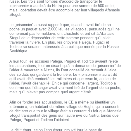
russe. Les trois sont tombés d’accord de transporter le
« prisonnier » au-delà du Nistru pour une somme de 500 de lei,
mais l’opération devait être accomplie par leur villageois Afanasie
Stogul.
Le „prisonnier” a aussi rapporté que, quand il avait tiré de sa
poche un paquet avec 2.000 lei, les villageois, persuadés qu’il ne
comprenait pas le moldave, ont chuchoté et ont dit à Afanasie
Stogul de le déposséder de cette somme pendant qu’il allait
traverser la rivière. En plus, les citoyens Palega, Pugaci et
Todirco se seraient intéressés à la politique menée par la Russie
Soviétique.
A leur tour, les accusés Palega, Pugaci et Todirco avaient rejeté
les accusations, tout en disant qu’à la demande du „prisonnier” de
l’aider à traverser le Nistru, ils l’ont conseillé de recourir à l’aide
des soldats qui gardaient la frontière. Le « prisonnier » aurait dit
qu’il avait déjà contacté les militaires et que ceux-là, au lieu de
l’aider, l’avait déshabillé. En ce qui concerne l’argent, Todirco a
confirmé que l’étranger avait vraiment tiré de l’argent de sa poche,
mais qu’il n’avait pas compris quel argent c’était.
Afin de fonder ses accusations, le CE a même pu identifier un
« témoin », un habitant du même village de Roghi, qui a consenti
de déclarer que tout le village était au courant du fait que Afanasie
Stogul transportait des gens sur l’autre rive du Nsitru, tandis que
Palega, Pugaci et Todirco l’aidaient.
Le délit étant, selon l’enquêteur, prouvé (sur la base de