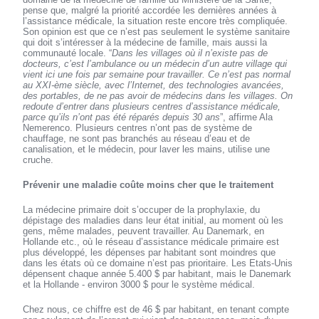
pense que, malgré la priorité accordée les dernières années à
l’assistance médicale, la situation reste encore très compliquée.
Son opinion est que ce n’est pas seulement le système sanitaire
qui doit s’intéresser à la médecine de famille, mais aussi la
communauté locale. “
Dans les villages où il n’existe pas de
docteurs, c’est l’ambulance ou un médecin d’un autre village qui
vient ici une fois par semaine pour travailler. Ce n’est pas normal
au XXI-ème siècle, avec l’Internet, des technologies avancées,
des portables, de ne pas avoir de médecins dans les villages. On
redoute d’entrer dans plusieurs centres d’assistance médicale,
parce qu’ils n’ont pas été réparés depuis 30 ans
”, affirme Ala
Nemerenco. Plusieurs centres n’ont pas de système de
chauffage, ne sont pas branchés au réseau d’eau et de
canalisation, et le médecin, pour laver les mains, utilise une
cruche.
Prévenir une maladie coûte moins cher que le traitement
La médecine primaire doit s’occuper de la prophylaxie, du
dépistage des maladies dans leur état initial, au moment où les
gens, même malades, peuvent travailler. Au Danemark, en
Hollande etc., où le réseau d’assistance médicale primaire est
plus développé, les dépenses par habitant sont moindres que
dans les états où ce domaine n’est pas prioritaire. Les Etats-Unis
dépensent chaque année 5.400 $ par habitant, mais le Danemark
et la Hollande - environ 3000 $ pour le système médical.
Chez nous, ce chiffre est de 46 $ par habitant, en tenant compte