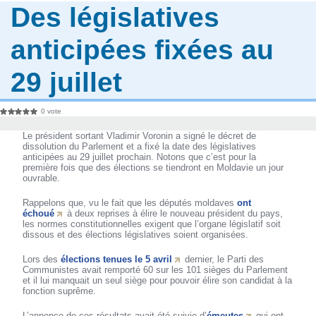
Des législatives
anticipées fixées au
29 juillet
0 vote
Le président sortant Vladimir Voronin a signé le décret de
dissolution du Parlement et a fixé la date des législatives
anticipées au 29 juillet prochain. Notons que c’est pour la
première fois que des élections se tiendront en Moldavie un jour
ouvrable.
Rappelons que, vu le fait que les députés moldaves
ont
échoué
à deux reprises à élire le nouveau président du pays,
les normes constitutionnelles exigent que l’organe législatif soit
dissous et des élections législatives soient organisées.
Lors des
élections tenues le 5 avril
dernier, le Parti des
Communistes avait remporté 60 sur les 101 sièges du Parlement
et il lui manquait un seul siège pour pouvoir élire son candidat à la
fonction suprême.
L’annonce de ces résultats avait été suivie d’
émeutes
qui ont