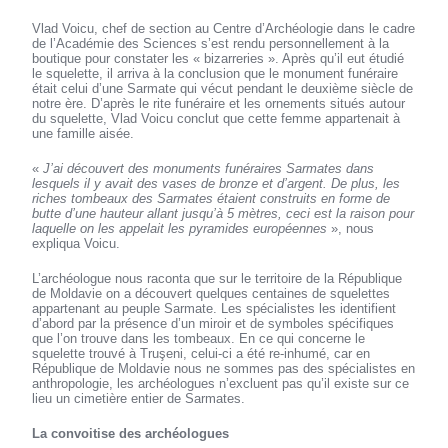
Vlad Voicu, chef de section au Centre d’Archéologie dans le cadre
de l’Académie des Sciences s’est rendu personnellement à la
boutique pour constater les « bizarreries ». Après qu’il eut étudié
le squelette, il arriva à la conclusion que le monument funéraire
était celui d’une Sarmate qui vécut pendant le deuxième siècle de
notre ère. D’après le rite funéraire et les ornements situés autour
du squelette, Vlad Voicu conclut que cette femme appartenait à
une famille aisée.
«
J’ai découvert des monuments funéraires Sarmates dans
lesquels il y avait des vases de bronze et d’argent. De plus, les
riches tombeaux des Sarmates étaient construits en forme de
butte d’une hauteur allant jusqu’à 5 mètres, ceci est la raison pour
laquelle on les appelait les pyramides européennes
», nous
expliqua Voicu.
L’archéologue nous raconta que sur le territoire de la République
de Moldavie on a découvert quelques centaines de squelettes
appartenant au peuple Sarmate. Les spécialistes les identifient
d’abord par la présence d’un miroir et de symboles spécifiques
que l’on trouve dans les tombeaux. En ce qui concerne le
squelette trouvé à Truşeni, celui-ci a été re-inhumé, car en
République de Moldavie nous ne sommes pas des spécialistes en
anthropologie, les archéologues n’excluent pas qu’il existe sur ce
lieu un cimetière entier de Sarmates.
La convoitise des archéologues