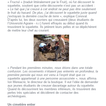
« Fructul » (traduit littéralement par le Fruit), où fut découvert le
squelette, soutient que cette découverte n’est pas un accident :
«
Le fait que j’ai creusé à cet endroit ne peut pas être seulement
le fruit du hasard. De plus, j’ai découvert le squelette juste quand
j’extrayais la dernière couche de terre
», explique Conoval.
D’après lui, les deux ouvriers qui creusaient (deux étudiants de
l’Université Agraire - n.r.) furent effrayés au début quand ils
trouvèrent le squelette. Ils jetèrent leurs pelles et se dépêchèrent
de mettre leur chef au courant.
«
Pendant les premières minutes, nous étions dans une totale
confusion. Les ossements n’étaient pas enterrés en profondeur, la
première pensée qui nous est venu à l’esprit était que ce
squelette appartenait à une personne assassinée
», nous affirma
Ion Mereacre, le directeur de la boutique. Il eut l’idée de demander
aux jeunes étudiants de creuser davantage autour du squelette.
Quand ils découvrirent les membres inférieurs, ils trouvèrent des
perles très spéciales et décidèrent de contacter des
archéologues.
Un cimetière entier