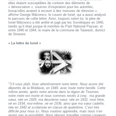
elles étaient susceptibles de contenir des éléments de
« dénonciation », sources d’inspiration pour les autorités,
lorsqu’elles avaient à recourir à des mesures de rétorsion »,
affirme George Mârzenco, le cousin de Ionel, qui a aussi analysé
le parcours de cette lettre. Ainsi, toujours selon lui, le père de
Ionel Mârzenco a été arrêté et jugé par les Soviétiques en 1945,
tandis qu’il était jusque là membre du Parti National Paysan, et
entre 1940 et 1944, le maire de la commune de Tataresti, district
de Straseni.
« La lettre de Ionel »
"
S’il vous plaît, lisez attentivement notre lettre. Nous avons été
déportés de la Moldavie, en 1949, avec toute notre famille. Cette
même année, après notre arrivée dans la région de Tioumen,
notre mère est morte et nous sommes restés à cinq : ma grande
sœur, née en 1929, ma deuxième sœur, née en 1932, mon frère,
né en 1934, moi-même, né en 1936, ainsi que ma sœur cadette,
née en 1942 et scolarisée en classe de quatrième. C’est très
difficile pour nous ici. Nous voulons apprendre, mais nous n’en
avons pas la possibilité. Nous devons travailler comme coupeurs