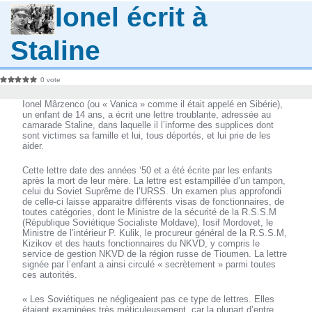
Ionel écrit à
Staline
0 vote
Ionel Mârzenco (ou « Vanica » comme il était appelé en Sibérie),
un enfant de 14 ans, a écrit une lettre troublante, adressée au
camarade Staline, dans laquelle il l’informe des supplices dont
sont victimes sa famille et lui, tous déportés, et lui prie de les
aider.
Cette lettre date des années ‘50 et a été écrite par les enfants
après la mort de leur mère. La lettre est estampillée d’un tampon,
celui du Soviet Suprême de l’URSS. Un examen plus approfondi
de celle-ci laisse apparaitre différents visas de fonctionnaires, de
toutes catégories, dont le Ministre de la sécurité de la R.S.S.M
(République Soviétique Socialiste Moldave), Iosif Mordovet, le
Ministre de l’intérieur P. Kulik, le procureur général de la R.S.S.M,
Kizikov et des hauts fonctionnaires du NKVD, y compris le
service de gestion NKVD de la région russe de Tioumen. La lettre
signée par l’enfant a ainsi circulé « secrètement » parmi toutes
ces autorités.
« Les Soviétiques ne négligeaient pas ce type de lettres. Elles
étaient examinées très méticuleusement, car la plupart d’entre