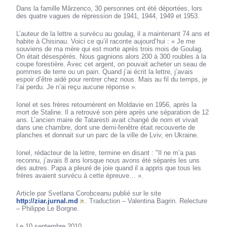
Dans la famille Mârzenco, 30 personnes ont été déportées, lors
des quatre vagues de répression de 1941, 1944, 1949 et 1953.
L’auteur de la lettre a survécu au goulag, il a maintenant 74 ans et
habite à Chisinau. Voici ce qu’il raconte aujourd’hui : « Je me
souviens de ma mère qui est morte après trois mois de Goulag.
On était désespérés. Nous gagnions alors 200 à 300 roubles à la
coupe forestière. Avec cet argent, on pouvait acheter un seau de
pommes de terre ou un pain. Quand j’ai écrit la lettre, j’avais
espoir d’être aidé pour rentrer chez nous. Mais au fil du temps, je
l’ai perdu. Je n’ai reçu aucune réponse ».
Ionel et ses frères retournèrent en Moldavie en 1956, après la
mort de Staline. Il a retrouvé son père après une séparation de 12
ans. L’ancien maire de Tataresti avait changé de nom et vivait
dans une chambre, dont une demi-fenêtre était recouverte de
planches et donnait sur un parc de la ville de Lviv, en Ukraine.
Ionel, rédacteur de la lettre, termine en disant : "Il ne m’a pas
reconnu, j’avais 8 ans lorsque nous avons été séparés les uns
des autres. Papa a pleuré de joie quand il a appris que tous les
frères avaient survécu à cette épreuve… ».
Article par Svetlana Corobceanu publié sur le site
http://ziar.jurnal.md
. Traduction – Valentina Bagrin. Relecture
– Philippe Le Borgne.
Le 10 septembre 2010