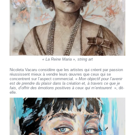
« La Reine Maria », string art
Nicoleta Vacaru considère que les artistes qui créent par passion
réussissent mieux à vendre leurs œuvres que ceux qui se
concentrent sur l’aspect commercial. «
Mon objectif pour l’avenir
est de prendre du plaisir dans la création et, à travers ce que je
fais, d’offrir des émotions positives à ceux qui m’entourent
», dit-
elle.