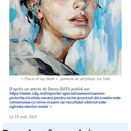
« Piece of my heart », peinture en acrylique sur toile
D’après un article de Doina GUȚU publié sur
https://www.zdg.md/reporter-special/oameni/oameni-
pictorita-nicoleta-vacaru-pentru-mine-procesul-de-creatie-este-
conexiunea-cu-mine-insami-iar-rezultatul-obtinut-este-
oglinda-starilor-mele/
Le 19 août 2024