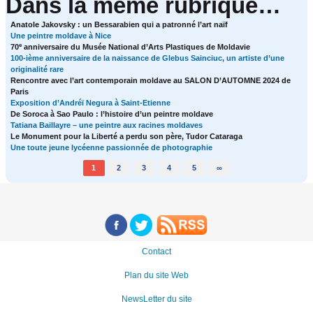
Dans la même rubrique…
Anatole Jakovsky : un Bessarabien qui a patronné l’art naïf
Une peintre moldave à Nice
e
70
anniversaire du Musée National d’Arts Plastiques de Moldavie
100-ième anniversaire de la naissance de Glebus Sainciuc, un artiste d’une
originalité rare
Rencontre avec l’art contemporain moldave au SALON D’AUTOMNE 2024 de
Paris
Exposition d’Andréï Negura à Saint-Etienne
De Soroca à Sao Paulo : l’histoire d’un peintre moldave
Tatiana Baillayre – une peintre aux racines moldaves
Le Monument pour la Liberté a perdu son père, Tudor Cataraga
Une toute jeune lycéenne passionnée de photographie
1
2
3
4
5
∞
Contact
Plan du site Web
NewsLetter du site