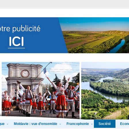
que
Moldavie : vue d’ensemble
Francophonie
Econ
Société