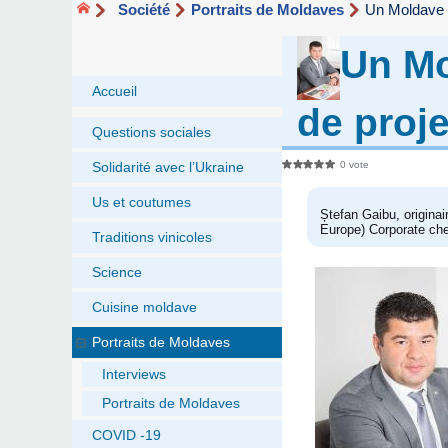
Société
Portraits de Moldaves
Un Moldave a
Un Mo
Accueil
de proj
Questions sociales
0 vote
Solidarité avec l’Ukraine
Us et coutumes
Ștefan Gaibu, origina
Europe) Corporate che
Traditions vinicoles
Science
Cuisine moldave
Portraits de Moldaves
Interviews
Portraits de Moldaves
COVID -19