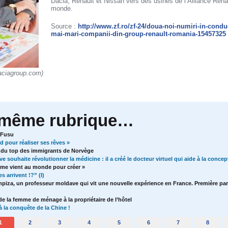
Dacia, Renault et Nissan vers des usines de l’Alliance Rena
monde.
Source :
http://www.zf.ro/zf-24/doua-noi-numiri-in-condu
mai-mari-companii-din-group-renault-romania-15457325
aciagroup.com)
 même rubrique…
 Fusu
rd pour réaliser ses rêves »
e du top des immigrants de Norvège
 souhaite révolutionner la médicine : il a créé le docteur virtuel qui aide à la conce
mme vient au monde pour créer »
 arrivent !?” (I)
mpiza, un professeur moldave qui vit une nouvelle expérience en France. Première par
e la femme de ménage à la propriétaire de l’hôtel
 la conquête de la Chine !
1
2
3
4
5
6
7
8