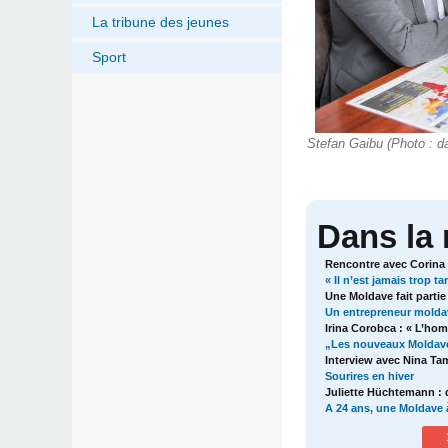
La tribune des jeunes
Sport
Stefan Gaibu (Photo : d
Dans la
Rencontre avec Corina
« Il n’est jamais trop ta
Une Moldave fait parti
Un entrepreneur moldave
Irina Corobca : « L’ho
„Les nouveaux Moldaves
Interview avec Nina Ta
Sourires en hiver
Juliette Hüchtemann : d
A 24 ans, une Moldave à