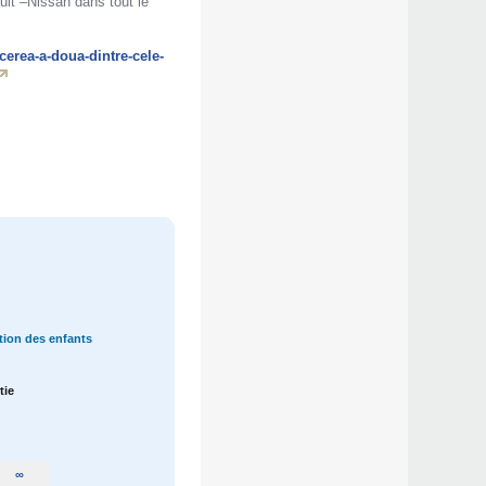
ult –Nissan dans tout le
cerea-a-doua-dintre-cele-
ption des enfants
tie
∞