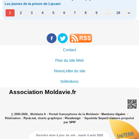
Les jeunes de la prison de Lipcani
1
2
3
4
5
6
7
8
9
…
18
∞
Contact
Plan du site Web
NewsLetter du site
Définitions
Association Moldavie.fr
©
2002-2026 , Moldavie.fr - Portail francophone de la Moldavie
•
Mentions légales
•
Réalisation :
Pyrat.net
, charte graphique :
Plusdesign
•
Squelette
SoyezCréateurs
propulsé
par
SPIP
Dernière mise à jour du site : mardi 4 août 2026