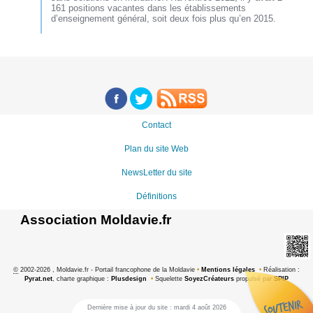
161 positions vacantes dans les établissements
d’enseignement général, soit deux fois plus qu’en 2015.
Contact
Plan du site Web
NewsLetter du site
Définitions
Association Moldavie.fr
©
2002-2026 , Moldavie.fr - Portail francophone de la Moldavie
•
Mentions légales
•
Réalisation :
Pyrat.net
, charte graphique :
Plusdesign
•
Squelette
SoyezCréateurs
propulsé par
SPIP
Dernière mise à jour du site : mardi 4 août 2026