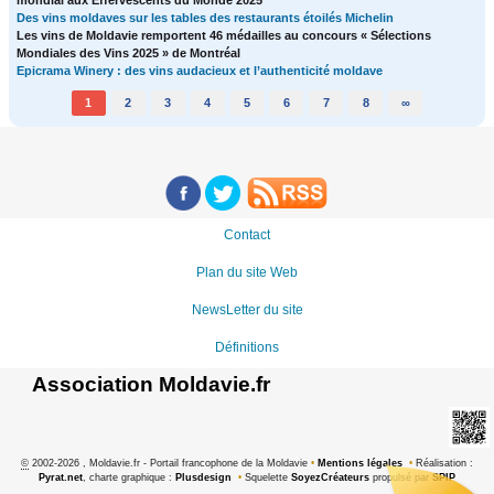
Des vins moldaves sur les tables des restaurants étoilés Michelin
Les vins de Moldavie remportent 46 médailles au concours « Sélections
Mondiales des Vins 2025 » de Montréal
Epicrama Winery : des vins audacieux et l’authenticité moldave
1
2
3
4
5
6
7
8
∞
Contact
Plan du site Web
NewsLetter du site
Définitions
Association Moldavie.fr
©
2002-2026 , Moldavie.fr - Portail francophone de la Moldavie
•
Mentions légales
•
Réalisation :
Pyrat.net
, charte graphique :
Plusdesign
•
Squelette
SoyezCréateurs
propulsé par
SPIP