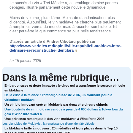
Le succès du vin « Trei Mândre », assemblage dominé par ces
cépages, illustre parfaitement cette nouvelle dynamique.
Moins de volume, plus d’âme. Moins de standardisation, plus
d’identité. Aujourd’hui, le vin moldave ne cherche plus seulement
à remplir les verres du monde, mais à raconter son histoire. Et
c’est peut-être là que commence sa plus belle renaissance.
D’après un article d’Andrei Cibotaru publié sur
https://www.veridica.md/opinii/viile-republicii-moldova-intre-
defrisare-si-reconstructie-identitara
Le 15 janvier 2026
Dans la même rubrique…
Embargo russe et dette impayée : le choc qui a transformé le secteur vinicole
en Moldavie
De la crise à la relance : l’embargo russe de 2006, un tournant pour la
viticulture moldave
Un vin bio innovant créé en Moldavie par deux chercheurs chinois
Une bouteille de vin moldave vendue à près de 4 000 dollars à Tokyo lors du
gala « Wine Into Water »
Une présence remarquable des vins moldaves à Wine Paris 2026
Les vignobles de Moldavie : la renaissance d’une identité viticole
La Moldavie brille à nouveau : 20 médailles et trois places dans le Top 10
mondial aux Effervescents du Monde 2025