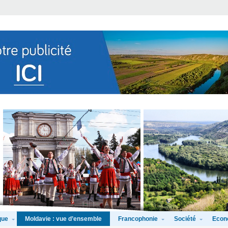
que
Francophonie
Société
Econ
Moldavie : vue d’ensemble