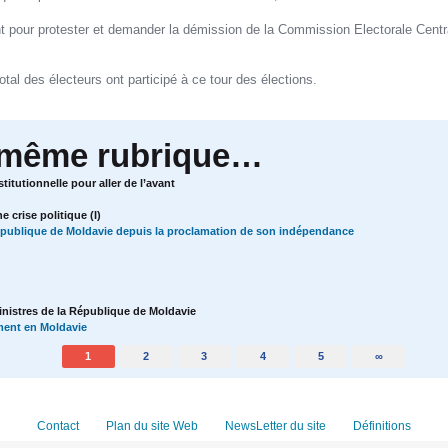
t pour protester et demander la démission de la Commission Electorale Centra
al des électeurs ont participé à ce tour des élections.
 même rubrique…
titutionnelle pour aller de l’avant
e crise politique (I)
épublique de Moldavie depuis la proclamation de son indépendance
inistres de la République de Moldavie
ent en Moldavie
1
2
3
4
5
∞
Contact
Plan du site Web
NewsLetter du site
Définitions