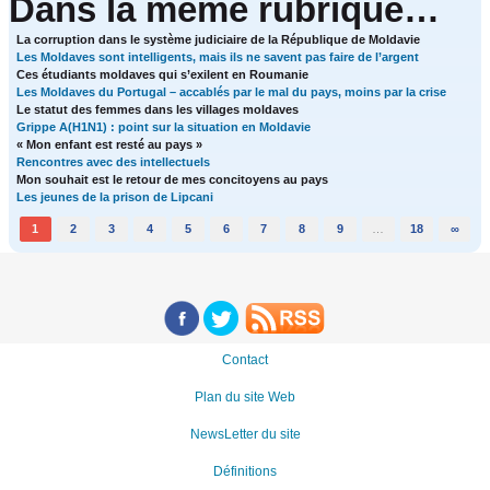
Dans la même rubrique…
La corruption dans le système judiciaire de la République de Moldavie
Les Moldaves sont intelligents, mais ils ne savent pas faire de l’argent
Ces étudiants moldaves qui s’exilent en Roumanie
Les Moldaves du Portugal – accablés par le mal du pays, moins par la crise
Le statut des femmes dans les villages moldaves
Grippe A(H1N1) : point sur la situation en Moldavie
« Mon enfant est resté au pays »
Rencontres avec des intellectuels
Mon souhait est le retour de mes concitoyens au pays
Les jeunes de la prison de Lipcani
1
2
3
4
5
6
7
8
9
…
18
∞
Contact
Plan du site Web
NewsLetter du site
Définitions