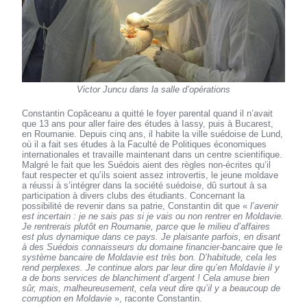
Victor Juncu dans la salle d’opérations
Constantin Copăceanu a quitté le foyer parental quand il n’avait
que 13 ans pour aller faire des études à Iassy, puis à Bucarest,
en Roumanie. Depuis cinq ans, il habite la ville suédoise de Lund,
où il a fait ses études à la Faculté de Politiques économiques
internationales et travaille maintenant dans un centre scientifique.
Malgré le fait que les Suédois aient des règles non-écrites qu’il
faut respecter et qu’ils soient assez introvertis, le jeune moldave
a réussi à s’intégrer dans la société suédoise, dû surtout à sa
participation à divers clubs des étudiants. Concernant la
possibilité de revenir dans sa patrie, Constantin dit que «
l’avenir
est incertain : je ne sais pas si je vais ou non rentrer en Moldavie.
Je rentrerais plutôt en Roumanie, parce que le milieu d’affaires
est plus dynamique dans ce pays. Je plaisante parfois, en disant
à des Suédois connaisseurs du domaine financier-bancaire que le
système bancaire de Moldavie est très bon. D’habitude, cela les
rend perplexes. Je continue alors par leur dire qu’en Moldavie il y
a de bons services de blanchiment d’argent ! Cela amuse bien
sûr, mais, malheureusement, cela veut dire qu’il y a beaucoup de
corruption en Moldavie
», raconte Constantin.