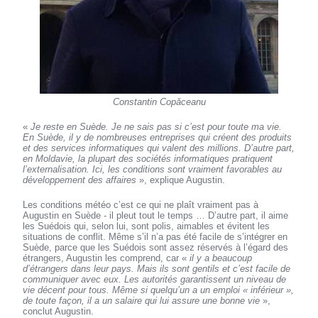
Constantin Copăceanu
«
Je reste en Suède. Je ne sais pas si c’est pour toute ma vie.
En Suède, il y de nombreuses entreprises qui créent des produits
et des services informatiques qui valent des millions. D’autre part,
en Moldavie, la plupart des sociétés informatiques pratiquent
l’externalisation. Ici, les conditions sont vraiment favorables au
développement des affaires
», explique Augustin.
Les conditions météo c’est ce qui ne plaît vraiment pas à
Augustin en Suède - il pleut tout le temps … D’autre part, il aime
les Suédois qui, selon lui, sont polis, aimables et évitent les
situations de conflit. Même s’il n’a pas été facile de s’intégrer en
Suède, parce que les Suédois sont assez réservés à l’égard des
étrangers, Augustin les comprend, car «
il y a beaucoup
d’étrangers dans leur pays. Mais ils sont gentils et c’est facile de
communiquer avec eux. Les autorités garantissent un niveau de
vie décent pour tous. Même si quelqu’un a un emploi « inférieur »,
de toute façon, il a un salaire qui lui assure une bonne vie
»,
conclut Augustin.