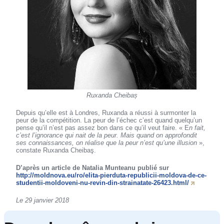
Ruxanda Cheibaș
Depuis qu’elle est à Londres, Ruxanda a réussi à surmonter la
peur de la compétition. La peur de l’échec c’est quand quelqu’un
pense qu’il n’est pas assez bon dans ce qu’il veut faire. « E
n fait,
c’est l’ignorance qui nait de la peur. Mais quand on approfondit
ses connaissances, on réalise que la peur n’est qu’une illusion
»,
constate Ruxanda Cheibaş.
D’après un article de Natalia Munteanu publié sur
http://moldnova.eu/ro/elita-pierduta-republicii-moldova-de-ce-
studentii-moldoveni-nu-revin-din-strainatate-26423.html/
Le 29 janvier 2018