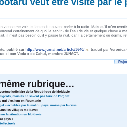
otaru veut être visité par le
n vienne me voir, je l’entends souvent parler à la radio. Mais qu’il m’en avert
trouverai certainement de quoi le servir - de l’eau de vie et quelque chose à ma
it, il n’est pas besoin qu’il y passe la nuit, car il a certainement où dormir, réf
ate, publié sur
http://www.jurnal.md/article/3640/
, traduit par Veronica
que « Ioan Voda » de Cahul, membre JUNACT.
Rajo
 même rubrique…
système judiciaire de la République de Moldavie
igents, mais ils ne savent pas faire de l’argent
 qui s’exilent en Roumanie
l – accablés par le mal du pays, moins par la crise
ans les villages moldaves
sur la situation en Moldavie
au pays »
tellectuels