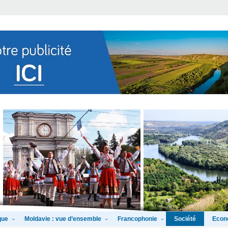
que
Moldavie : vue d’ensemble
Francophonie
Econ
Société