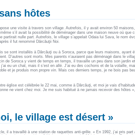
 sans hôtes
ose une visite à travers son village. Autrefois, il y avait environ 50 maisons,
, même s’il avait la possibilité de déménager dans une maison neuve où que ce
 ne partirait nulle part. Autrefois, le village s’appelait Odaia lui Sava, le nom 
 après il fut renommé Dărcăuţii Noi.
ois se sont installés à Dărcăuţi ou à Soroca, parce que leurs maisons, ayant é
aient. D’autres sont morts. Mes parents n’auraient pas déménagé dans le villag
in de Soroca y vient de temps en temps, il travaille un peu dans son jardin et 
’ai eu un chat, mais il s’est en allé. J’ai eu des cochons et de la volaille, m
ignoble et je produis mon propre vin. Mais ces derniers temps, je ne bois pas b
otre église est célébrée le 22 mai, comme à Dărcăuţi, et moi je vais d’habitu
onne ne vient chez moi. Je me suis habitué à ne jamais recevoir des hôtes »,
i, le village est désert »
e, il a travaillé à une station de raquettes anti-grêle. « En 1992, j’ai pris part