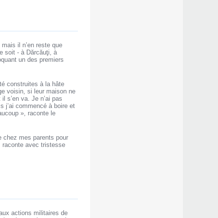
 mais il n’en reste que
 soit - à Dărcăuţi, à
évoquant un des premiers
té construites à la hâte
e voisin, si leur maison ne
il s’en va. Je n’ai pas
ais j’ai commencé à boire et
eaucoup », raconte le
de chez mes parents pour
 raconte avec tristesse
 aux actions militaires de