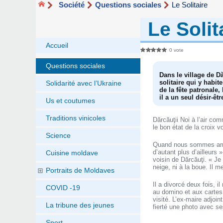
Société
Questions sociales
Le Solitaire
Le Solit
Accueil
0 vote
Questions sociales
Dans le village de Dă
solitaire qui y habi
Solidarité avec l’Ukraine
de la fête patronale,
il a un seul désir-êt
Us et coutumes
Traditions vinicoles
Dărcăuţii Noi à l’air co
le bon état de la croix 
Science
Quand nous sommes arrivé
d’autant plus d’ailleurs 
Cuisine moldave
voisin de Dărcăuţi. « Je 
neige, ni à la boue. Il m
Portraits de Moldaves
Il a divorcé deux fois, il
COVID -19
au domino et aux cartes
visité. L’ex-maire adjoin
La tribune des jeunes
fierté une photo avec se
Sport