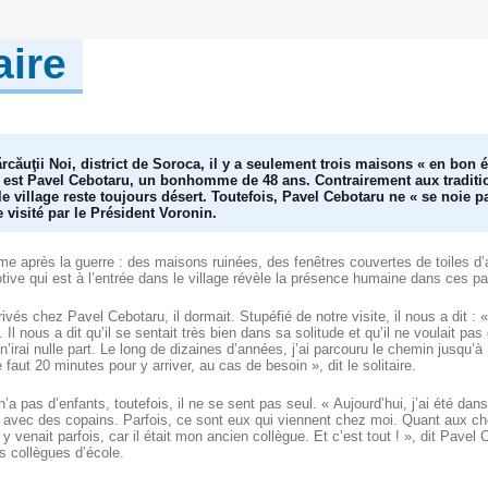
aire
rcăuţii Noi, district de Soroca, il y a seulement trois maisons « en bon ét
te est Pavel Cebotaru, un bonhomme de 48 ans. Contrairement aux traditi
 le village reste toujours désert. Toutefois, Pavel Cebotaru ne « se noie p
re visité par le Président Voronin.
mme après la guerre : des maisons ruinées, des fenêtres couvertes de toiles d’a
votive qui est à l’entrée dans le village révèle la présence humaine dans ces pa
s chez Pavel Cebotaru, il dormait. Stupéfié de notre visite, il nous a dit : « 
». Il nous a dit qu’il se sentait très bien dans sa solitude et qu’il ne voulait p
n’irai nulle part. Le long de dizaines d’années, j’ai parcouru le chemin jusqu’à
e faut 20 minutes pour y arriver, au cas de besoin », dit le solitaire.
 n’a pas d’enfants, toutefois, il ne se sent pas seul. « Aujourd’hui, j’ai été dans
 avec des copains. Parfois, ce sont eux qui viennent chez moi. Quant aux che
t y venait parfois, car il était mon ancien collègue. Et c’est tout ! », dit Pave
s collègues d’école.