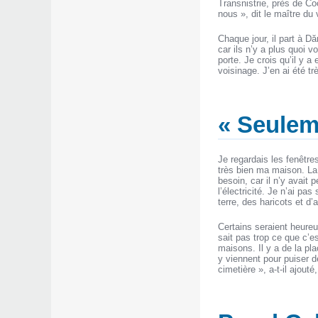
Transnistrie, près de Co
nous », dit le maître du v
Chaque jour, il part à Dă
car ils n’y a plus quoi 
porte. Je crois qu’il y 
voisinage. J’en ai été t
« Seuleme
Je regardais les fenêtres
très bien ma maison. La m
besoin, car il n’y avait
l’électricité. Je n’ai 
terre, des haricots et d
Certains seraient heureu
sait pas trop ce que c’e
maisons. Il y a de la pl
y viennent pour puiser de
cimetière », a-t-il ajout