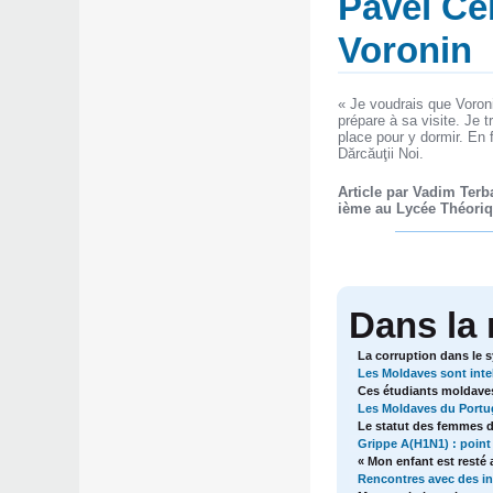
Pavel Ceb
Voronin
« Je voudrais que Voroni
prépare à sa visite. Je 
place pour y dormir. En fa
Dărcăuţii Noi.
Article par Vadim Terb
ième au Lycée Théori
Dans la
La corruption dans le 
Les Moldaves sont intell
Ces étudiants moldaves
Les Moldaves du Portuga
Le statut des femmes d
Grippe A(H1N1) : point 
« Mon enfant est resté 
Rencontres avec des in