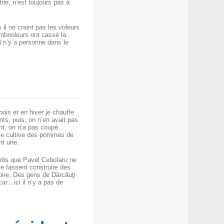
rie, n’est toujours pas à
 il ne craint pas les voleurs
mbrioleurs ont cassé la
l n’y a personne dans le
bois et en hiver je chauffe
nts, puis, on n’en avait pas
ent, on n’a pas coupé
 je cultive des pommes de
nt une.
andis que Pavel Cebotaru ne
se fassent construire des
boire. Des gens de Dărcăuţi
car…ici il n’y a pas de