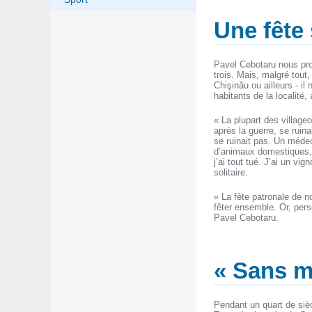
Une fête
Pavel Cebotaru nous prop
trois. Mais, malgré tout
Chişinău ou ailleurs - il
habitants de la localité,
« La plupart des village
après la guerre, se ruin
se ruinait pas. Un médec
d’animaux domestiques, j
j’ai tout tué. J’ai un v
solitaire.
« La fête patronale de n
fêter ensemble. Or, pers
Pavel Cebotaru.
« Sans mo
Pendant un quart de siècl