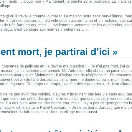
cieri, mais … à quoi bon ? Maintenant, je touche 20 lei pour cela. La Transnist
illage.
rcăuţi où il travaille comme journalier. La maison reste sans surveillance, mais
voler. « L’année passée, on m’a volé deux sacs de farine et un réchaud. Les ca
a eu de très forts coups, mais … évidemment personne ne les a entendus, car i
rès déçu, c’est contraire aux normes chrétiennes… ».
nt mort, je partirai d’ici »
 couvertes de pellicule et il a deviné ma question : « Je n’ai pas froid, j’ai du 
aison, je l’ai achetée aux années ’90. Autrefois, elle abritait un jardin d’enfa
 personne pour y aller. Maintenant, il n’existe pas de téléphone ici. Heureusem
pas souvent besoin de faire des achats : ma mère me donne du pain, moi-même,
’autres légumes. De temps en temps, j’achète des cigarettes », dit-il en alluma
x de ne pas avoir des voisins, d’autres n’imaginent pas leur vie sans eux, t
st que vivre aux côtés des gens. « Je voudrais que des jeunes y viennent et 
ace, il a des puits avec de très bonne eau, mais il n’y a pas de gens pour en 
 l’eau », dit le solitaire Pavel Cebotaru. « Je ne partirai à Dărcăuţi que mort, 
é, conscient du fait qu’avec lui, tout un village moura aussi.