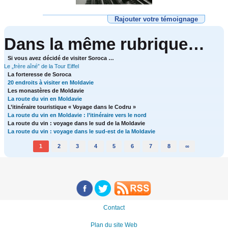
Rajouter votre témoignage
Dans la même rubrique…
Si vous avez décidé de visiter Soroca …
Le „frère aîné” de la Tour Eiffel
La forteresse de Soroca
20 endroits à visiter en Moldavie
Les monastères de Moldavie
La route du vin en Moldavie
L’itinéraire touristique « Voyage dans le Codru »
La route du vin en Moldavie : l’itinéraire vers le nord
La route du vin : voyage dans le sud de la Moldavie
La route du vin : voyage dans le sud-est de la Moldavie
1
2
3
4
5
6
7
8
∞
Contact
Plan du site Web