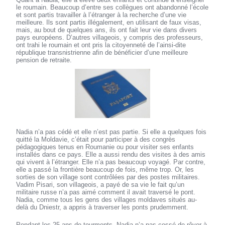
le roumain. Beaucoup d’entre ses collègues ont abandonné l’école
et sont partis travailler à l’étranger à la recherche d’une vie
meilleure. Ils sont partis illégalement, en utilisant de faux visas,
mais, au bout de quelques ans, ils ont fait leur vie dans divers
pays européens. D’autres villageois, y compris des professeurs,
ont trahi le roumain et ont pris la citoyenneté de l’ainsi-dite
république transnistrienne afin de bénéficier d’une meilleure
pension de retraite.
Nadia n’a pas cédé et elle n’est pas partie. Si elle a quelques fois
quitté la Moldavie, c’était pour participer à des congrès
pédagogiques tenus en Roumanie ou pour visiter ses enfants
installés dans ce pays. Elle a aussi rendu des visites à des amis
qui vivent à l’étranger. Elle n’a pas beaucoup voyagé. Par contre,
elle a passé la frontière beaucoup de fois, même trop. Or, les
sorties de son village sont contrôlées par des postes militaires.
Vadim Pisari, son villageois, a payé de sa vie le fait qu’un
militaire russe n’a pas aimé comment il avait traversé le pont.
Nadia, comme tous les gens des villages moldaves situés au-
delà du Dniestr, a appris à traverser les ponts prudemment.
Pendant les 25 ans de tourments, Nadia n’a pas cessé de rêver à