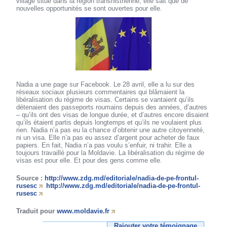
village situé dans la région transnistrienne, elle sait que de
nouvelles opportunités se sont ouvertes pour elle.
Nadia a une page sur Facebook. Le 28 avril, elle a lu sur des
réseaux sociaux plusieurs commentaires qui blâmaient la
libéralisation du régime de visas. Certains se vantaient qu’ils
détenaient des passeports roumains depuis des années, d’autres
– qu’ils ont des visas de longue durée, et d’autres encore disaient
qu’ils étaient partis depuis longtemps et qu’ils ne voulaient plus
rien. Nadia n’a pas eu la chance d’obtenir une autre citoyenneté,
ni un visa. Elle n’a pas eu assez d’argent pour acheter de faux
papiers. En fait, Nadia n’a pas voulu s’enfuir, ni trahir. Elle a
toujours travaillé pour la Moldavie. La libéralisation du régime de
visas est pour elle. Et pour des gens comme elle.
Source :
http://www.zdg.md/editoriale/nadia-de-pe-frontul-
rusesc
http://www.zdg.md/editoriale/nadia-de-pe-frontul-
rusesc
Traduit pour
www.moldavie.fr
Rajouter votre témoignage