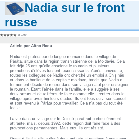
Nadia sur le front
russe
0 vote
Article par Alina Radu
Nadia est professeur de langue roumaine dans le village de
Pârâta, situé dans la région transnistrienne de la Moldavie. Cela
fait déjà 25 ans qu’elle enseigne le roumain et plusieurs
promotions d’élèves lui sont reconnaissants. Après l’université,
toutes les collègues de Nadia ont cherché un emploi à Chişinău
ou dans la banlieue de la capitale moldave, tandis que Nadia a
fermement décidé de rentrer dans son village natal pour enseigner
le roumain. Etant l’aînée dans la famille, elle a suggéré à ses
deux sœurs et deux frères de faire comme elle – rentrer dans le
village après avoir fini leurs études. Ils ont tous suivi son conseil
et sont revenu à Pârâta pour travailler. Cela n’a pas du tout été
facile.
La vie dans un village sur le Dniestr paraîtrait particulièrement
attirante, mais, depuis 1992, cette région doit faire face à des
provocations permanentes. Mais eux, ils ont résisté.
Quant à Nadia, elle a élevé deux enfants et continue à enseigner