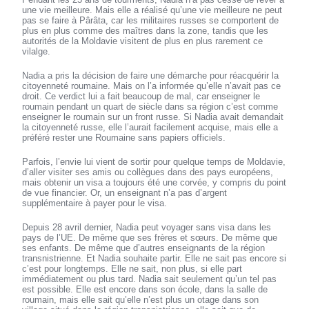
une vie meilleure. Mais elle a réalisé qu’une vie meilleure ne peut
pas se faire à Pârâta, car les militaires russes se comportent de
plus en plus comme des maîtres dans la zone, tandis que les
autorités de la Moldavie visitent de plus en plus rarement ce
vilalge.
Nadia a pris la décision de faire une démarche pour réacquérir la
citoyenneté roumaine. Mais on l’a informée qu’elle n’avait pas ce
droit. Ce verdict lui a fait beaucoup de mal, car enseigner le
roumain pendant un quart de siècle dans sa région c’est comme
enseigner le roumain sur un front russe. Si Nadia avait demandait
la citoyenneté russe, elle l’aurait facilement acquise, mais elle a
préféré rester une Roumaine sans papiers officiels.
Parfois, l’envie lui vient de sortir pour quelque temps de Moldavie,
d’aller visiter ses amis ou collègues dans des pays européens,
mais obtenir un visa a toujours été une corvée, y compris du point
de vue financier. Or, un enseignant n’a pas d’argent
supplémentaire à payer pour le visa.
Depuis 28 avril dernier, Nadia peut voyager sans visa dans les
pays de l’UE. De même que ses frères et sœurs. De même que
ses enfants. De même que d’autres enseignants de la région
transnistrienne. Et Nadia souhaite partir. Elle ne sait pas encore si
c’est pour longtemps. Elle ne sait, non plus, si elle part
immédiatement ou plus tard. Nadia sait seulement qu’un tel pas
est possible. Elle est encore dans son école, dans la salle de
roumain, mais elle sait qu’elle n’est plus un otage dans son