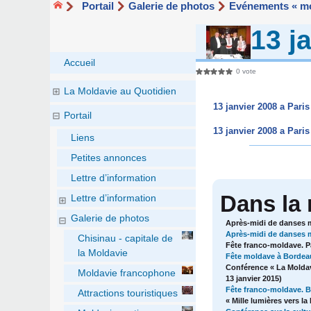
Portail
Galerie de photos
Evénements « mo
13 j
Accueil
0 vote
La Moldavie au Quotidien
13 janvier 2008 a Paris 
Portail
13 janvier 2008 a Paris 
Liens
Petites annonces
Lettre d’information
Dans la
Lettre d’information
Galerie de photos
Après-midi de danses mo
Après-midi de danses m
Chisinau - capitale de
Fête franco-moldave. Pa
la Moldavie
Fête moldave à Bordeau
Conférence « La Moldav
Moldavie francophone
13 janvier 2015)
Fête franco-moldave. Bo
Attractions touristiques
« Mille lumières vers la