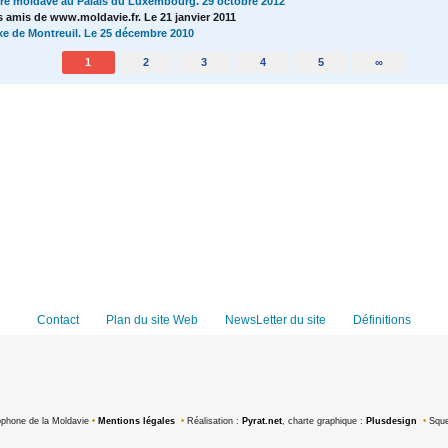
ure moldave au Palais du Luxembourg. 29 octobre 2012
 amis de www.moldavie.fr. Le 21 janvier 2011
oxe de Montreuil. Le 25 décembre 2010
1
2
3
4
5
∞
Contact
Plan du site Web
NewsLetter du site
Définitions
ophone de la Moldavie
•
Mentions légales
•
Réalisation :
Pyrat.net
, charte graphique :
Plusdesign
•
Sque