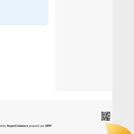
lette
SoyezCréateurs
propulsé par
SPIP