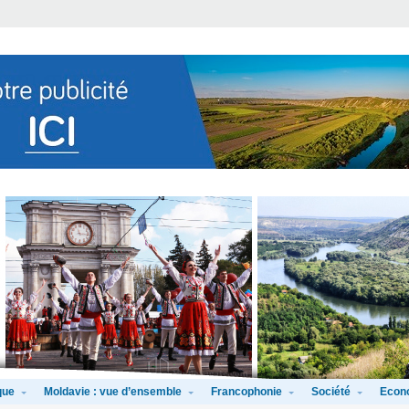
que
Moldavie : vue d’ensemble
Francophonie
Société
Econ