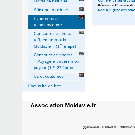
Conférence sur la cult
Moldavie rustique
Réunion à Chisinau des
Artisanat moldave
Noël à l’Eglise orthod
Evénements
« moldaviens »
Concours de photos
« Raconte-moi la
re
Moldavie » (1
étape)
Concours de photos
« Voyage à travers mon
re
e
pays » (1
, 2
étape)
Us et coutumes
L’actualité en bref
Association Moldavie.fr
©
2002-2026 , Moldavie.fr - Portail franc