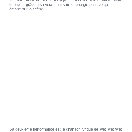
Michael Telo « Ai Se Eu Te Pego ». Il a un excellent contact avec
le public, grâce a sa voix, charisme et énergie positive qu’il
émane sur la scène.
Sa deuxième performance est la chanson lyrique de Wet Wet Wet