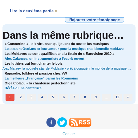
Lire la deuxième partie
Rajouter votre témoignage
Dans la même rubrique…
« Concertino » - dix virtuoses qui jouent de toutes les musiques
Les sœurs Osoianu et leur amour pour la musique traditionnelle moldave
Les Moldaves se sont qualifiés dans la finale de « Eurovision 2010 »
Alex Calancea, un instrumentiste à l’esprit ouvert
Les luthiers qui font chanter le bois
Alex Mataev, la nouvelle star de Moldavie - prêt à conquérir le monde de la musique …
Rapsodie, folklore et passion chez VW
La meilleure „Française” parmi les Roumains
Olga Ciolacu – la chanteuse perfectionniste
Décès d’une cantatrice
1
2
3
4
5
6
7
8
9
…
12
∞
Contact