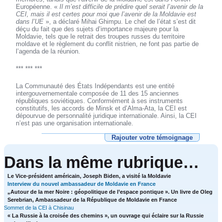
Européenne. «
Il m’est difficile de prédire quel serait l’avenir de la
CEI, mais il est certes pour moi que l’avenir de la Moldavie est
dans l’UE
», a déclaré Mihai Ghimpu. Le chef de l’état s’est dit
déçu du fait que des sujets d’importance majeure pour la
Moldavie, tels que le retrait des troupes russes du territoire
moldave et le règlement du conflit nistrien, ne font pas partie de
l’agenda de la réunion.
*** *** ***
La Communauté des États Indépendants est une entité
intergouvernementale composée de 11 des 15 anciennes
républiques soviétiques. Conformément à ses instruments
constitutifs, les accords de Minsk et d’Alma-Ata, la CEI est
dépourvue de personnalité juridique internationale. Ainsi, la CEI
n’est pas une organisation internationale.
Rajouter votre témoignage
Dans la même rubrique…
Le Vice-président américain, Joseph Biden, a visité la Moldavie
Interview du nouvel ambassadeur de Moldavie en France
„Autour de la mer Noire : géopolitique de l’espace pontique ». Un livre de Oleg
Serebrian, Ambassadeur de la République de Moldavie en France
Sommet de la CEI à Chisinau
« La Russie à la croisée des chemins », un ouvrage qui éclaire sur la Russie