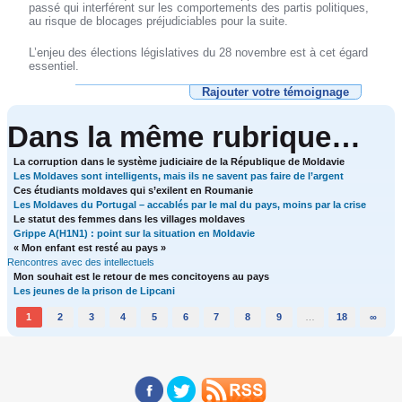
passé qui interférent sur les comportements des partis politiques,
au risque de blocages préjudiciables pour la suite.
L’enjeu des élections législatives du 28 novembre est à cet égard
essentiel.
Rajouter votre témoignage
Dans la même rubrique…
La corruption dans le système judiciaire de la République de Moldavie
Les Moldaves sont intelligents, mais ils ne savent pas faire de l’argent
Ces étudiants moldaves qui s’exilent en Roumanie
Les Moldaves du Portugal – accablés par le mal du pays, moins par la crise
Le statut des femmes dans les villages moldaves
Grippe A(H1N1) : point sur la situation en Moldavie
« Mon enfant est resté au pays »
Rencontres avec des intellectuels
Mon souhait est le retour de mes concitoyens au pays
Les jeunes de la prison de Lipcani
1
2
3
4
5
6
7
8
9
…
18
∞