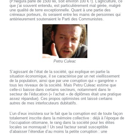
(P.Negura parle de 1500 lei, soit environ 100 € !). L’agriculture, ce
que j’ai souvent entendu, est particulièrement mal gérée, malgré
une qualité de terre exceptionnelle. Quant à une partie des
créneaux porteurs, ils seraient entre les mains de personnes qui
antérieurement soutenaient le Parti des Communistes.
Petru Culeac
S’agissant de l’état de la société, qui explique en partie la
situation économique, il se caractérise par un net vieillissement
de la population, ainsi que par une corruption qui « gangrène »
tous les niveaux de la société. Mais Petru Culeac estime que
celle-ci baisse dans certains secteurs, notamment dans le
secteur de l’éducation (« l’achat » de diplômes était une pratique
assez répandue). Ces propos optimistes ont laissé certains
autres de mes interlocuteurs dubitatifs.
L’un d’eux insistera sur le fait que la corruption est de toute façon
totalement inscrite dans la mémoire collective : déjà à l’époque de
l’occupation ottomane, le rang dans la société pour les élites
locales se monnayait ! Un seul facteur serait susceptible
d’abaisser l’étendue d’au moins la petite corruption : une