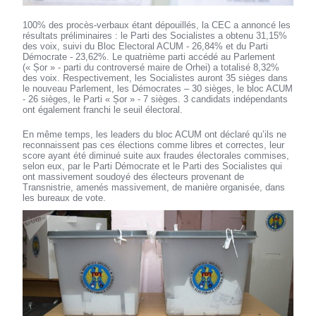
100% des procès-verbaux étant dépouillés, la CEC a annoncé les
résultats préliminaires : le Parti des Socialistes a obtenu 31,15%
des voix, suivi du Bloc Electoral ACUM - 26,84% et du Parti
Démocrate - 23,62%. Le quatrième parti accédé au Parlement
(« Șor » - parti du controversé maire de Orhei) a totalisé 8,32%
des voix. Respectivement, les Socialistes auront 35 sièges dans
le nouveau Parlement, les Démocrates – 30 sièges, le bloc ACUM
- 26 sièges, le Parti « Șor » - 7 sièges. 3 candidats indépendants
ont également franchi le seuil électoral.
En même temps, les leaders du bloc ACUM ont déclaré qu’ils ne
reconnaissent pas ces élections comme libres et correctes, leur
score ayant été diminué suite aux fraudes électorales commises,
selon eux, par le Parti Démocrate et le Parti des Socialistes qui
ont massivement soudoyé des électeurs provenant de
Transnistrie, amenés massivement, de manière organisée, dans
les bureaux de vote.