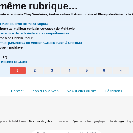
 même rubrique…
mate et écrivain Oleg Serebrian, Ambassadeur Extraordinaire et Plénipotentiaire de l
à Paris du livre de Petru Negura
hone au meilleur écrivain-voyageur de Moldavie
un exercice de réflexivité et de compréhension
’âme » de Daniela Papuc
rmes parlantes » de Emilian Galaicu-Paun à Chisinau
Esope » moldave
1917)
 Etienne le Grand
1
2
3
4
5
6
∞
Contact
Plan du site Web
NewsLetter du site
Définitions
ophone de la Moldavie
•
Mentions légales
•
Réalisation :
Pyrat.net
, charte graphique :
Plusdesign
•
Sque