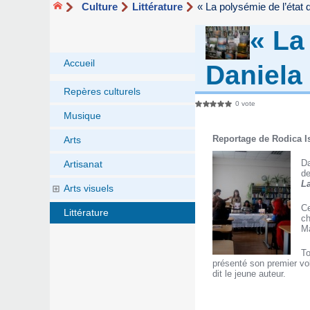
Culture
Littérature
« La polysémie de l’état
« La
Accueil
Daniela
Repères culturels
0 vote
Musique
Reportage de Rodica Is
Arts
Da
Artisanat
de
La
Arts visuels
Ce
Littérature
ch
Ma
To
présenté son premier v
dit le jeune auteur.