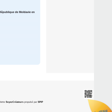
a République de Moldavie en
lette
SoyezCréateurs
propulsé par
SPIP