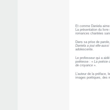
Et comme Daniela aime l
La présentation du livr
romances chantées sans
Dans sa prise de parole
Daniela a joui elle-aussi
adolescente.
Le professeur qui a aidé
poètesse : «
La poésie d
de croyance
».
L’auteur de la préface,
images poétiques, des m