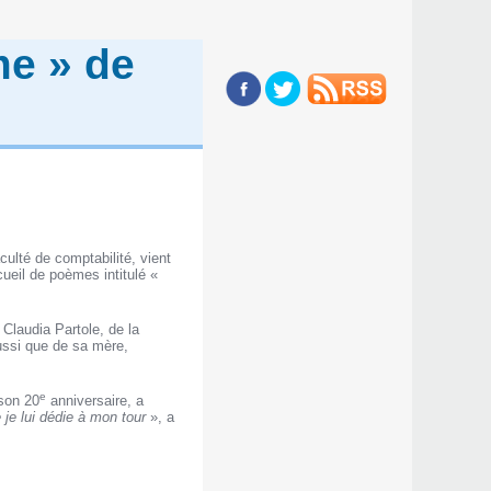
me » de
ulté de comptabilité, vient
cueil de poèmes intitulé «
laudia Partole, de la
ussi que de sa mère,
e
 son 20
anniversaire, a
 je lui dédie à mon tour
», a