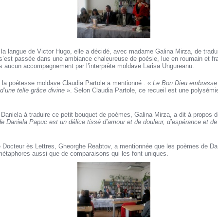
a langue de Victor Hugo, elle a décidé, avec madame Galina Mirza, de traduir
e s’est passée dans une ambiance chaleureuse de poésie, lue en roumain et fr
 aucun accompagnement par l’interprète moldave Larisa Ungureanu.
, la poétesse moldave Claudia Partole a mentionné : «
Le Bon Dieu embrasse 
 d’une telle grâce divine
». Selon Claudia Partole, ce recueil est une polysémi
 Daniela à traduire ce petit bouquet de poèmes, Galina Mirza, a dit à propos d
e Daniela Papuc est un délice tissé d’amour et de douleur, d’espérance et de 
 le Docteur ès Lettres, Gheorghe Reabtov, a mentionnée que les poèmes de Dan
étaphores aussi que de comparaisons qui les font uniques.