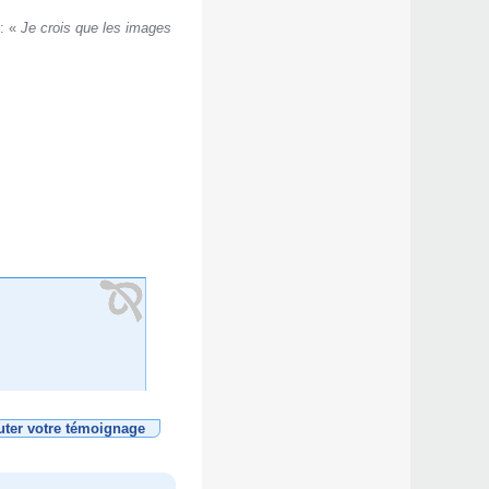
 : «
Je crois que les images
uter votre témoignage