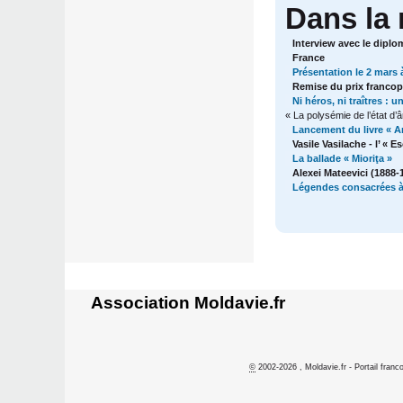
Dans la
Interview avec le diplo
France
Présentation le 2 mars 
Remise du prix francop
Ni héros, ni traîtres : 
« La polysémie de l’état d
Lancement du livre « A
Vasile Vasilache - l’ « 
La ballade « Mioriţa »
Alexei Mateevici (1888-
Légendes consacrées à
Association Moldavie.fr
©
2002-2026 , Moldavie.fr - Portail franc