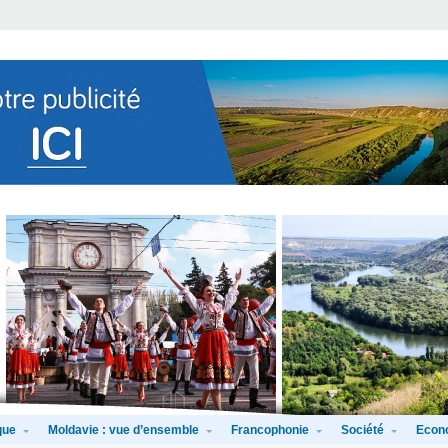
que
Moldavie : vue d’ensemble
Francophonie
Société
Econ