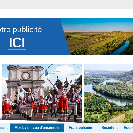
que
Francophonie
Société
Econ
Moldavie : vue d’ensemble