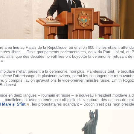
re a eu lieu au Palais de la République, où environ 800 invités étaient atten
estées libres … Trois groupements parlementaires, ceux du Parti Libéral, du P
s, ainsi que des députés non-affiliés ont boycotté la cérémonie, refusant de
 ».
oldave n’était présent à la cérémonie, non plus. Par-dessus tout, le brouillar
pêché l’atterrissage de plusieurs avions, parmi les passagers se retrouvant d
ure, y compris l’avion qu’avait pris le vice-premier ministre russe, Dmitri Rogoz
à Budapest.
ncé en deux langues – roumain et russe – le nouveau Président moldave a décl
… parallèlement avec la cérémonie officielle d’investiture, des actions de prot
l Mare și Sfînt
, les protestataires scandant « Dodon n’est pas mon présiden