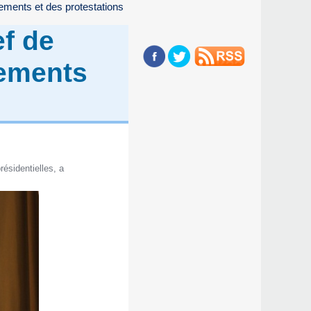
sements et des protestations
ef de
sements
ésidentielles, a