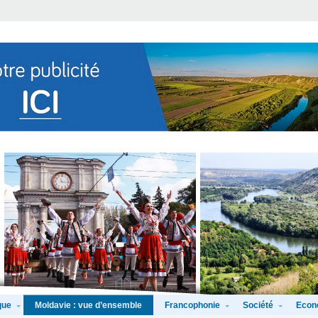
que
Francophonie
Société
Econ
Moldavie : vue d’ensemble