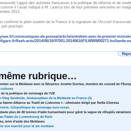
renouvelé l’appui des autorités françaises à la politique de réforme et de mod
omme il l’avait indiqué à M. Leanca lors de leur première rencontre en mar
vembre 2013.
i confirmé le plein soutien de la France à la signature de l’Accord d’associati
 juin prochain.
lysee.fr/communiques-de-presse/article/entretien-avec-le-premier-ministr
efigaro.fr/flash-actu/2014/06/16/97001-20140616FILWWW00271-hollande-sout
Rajo
 même rubrique…
etien sur la Moldavie avec la Sénatrice Josette Durrieu, membre du conseil de l’Euro
 cultures
de la politique de voisinage de l’UE
r Oleg Serebrian, Ambassadeur de la Moldavie en France (2)
la Sainte-Alliance au Traité de Lisbonne » : séminaire dirigé par Stella Ghervas
nistrie. Géopolitique du voisinage euro-russe.
ldavie plus de 40 tonnes d’aide humanitaire pour gérer la vague de réfugiés ukrainien
 au Palais du Luxembourg de Paris
s, terre d’asile des Moldaves
re son marché pour le vin moldave