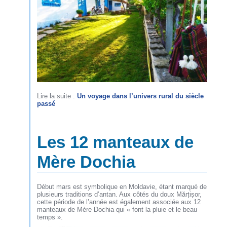
Lire la suite :
Un voyage dans l’univers rural du siècle
passé
Les 12 manteaux de
Mère Dochia
Début mars est symbolique en Moldavie, étant marqué de
plusieurs traditions d’antan. Aux côtés du doux Mărțișor,
cette période de l’année est également associée aux 12
manteaux de Mère Dochia qui « font la pluie et le beau
temps ».