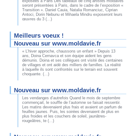
exposées à Paris Des tableaux de cinq artistes moldaves
seront présentées à Paris, dans le cadre de l’exposition «
Transition ». Daniel Cauia, Natalia Romanciuc, Ciprian
Antoci, Dorin Nebunu et Mihaela Mindru exposeront leurs
œuvres du 3 (…)
Meilleurs voeux !
Nouveau sur www.moldavie.fr
« L’hiver approche, chaussons un enfant » Depuis 13
ans, Doina Cernavca et son équipe aident les gens
démunis. Doina et ses collègues ont visité des centaines
de villages et ont aidé des milliers de familles. La réalité
à laquelle ils sont confrontés sur le terrain est souvent
choquante. (…)
Nouveau sur www.moldavie.fr
Les vendanges d’autrefois Quand le mois de septembre
commençait, le souffle de l’automne se faisait ressentir.
Les matins devenaient plus frais et avaient un parfum de
feuilles jaunes. Puis, les soirées devenaient de plus en
plus froides et les couchers de soleil, jaunâtres-
rougeâtres, te (…)