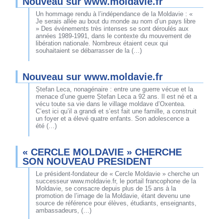
Nouveau sur www.moldavie.fr
Un hommage rendu à l’indépendance de la Moldavie : «
Je serais allée au bout du monde au nom d’un pays libre
» Des événements très intenses se sont déroulés aux
années 1989-1991, dans le contexte du mouvement de
libération nationale. Nombreux étaient ceux qui
souhaitaient se débarrasser de la (…)
Nouveau sur www.moldavie.fr
Ștefan Leca, nonagénaire : entre une guerre vécue et la
menace d’une guerre Ștefan Leca a 92 ans. Il est né et a
vécu toute sa vie dans le village moldave d’Oxentea.
C’est ici qu’il a grandi et s’est fait une famille, a construit
un foyer et a élevé quatre enfants. Son adolescence a
été (…)
« CERCLE MOLDAVIE » CHERCHE
SON NOUVEAU PRESIDENT
Le président-fondateur de « Cercle Moldavie » cherche un
successeur www.moldavie.fr, le portail francophone de la
Moldavie, se consacre depuis plus de 15 ans à la
promotion de l’image de la Moldavie, étant devenu une
source de référence pour élèves, étudiants, enseignants,
ambassadeurs, (…)